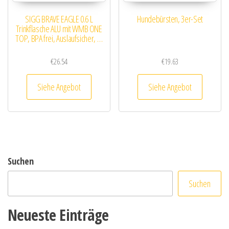
SIGG BRAVE EAGLE 0.6 L
Hundebürsten, 3er-Set
Trinkflasche ALU mit WMB ONE
TOP, BPA frei, Auslaufsicher, …
€
26.54
€
19.63
Siehe Angebot
Siehe Angebot
Suchen
Suchen
Neueste Einträge