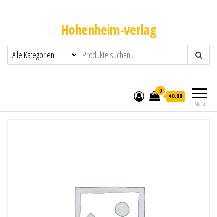
Hohenheim-verlag
0
€0.00
Menü