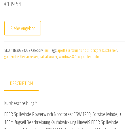
€
139.54
Siehe Angebot
SKU:
f1fc30724082
Category:
null
Tags:
apothekerschrank holz
,
dragons kuscheltier
,
garderobe kleinanzeigen
,
ralf allgöwer
,
windows 8.1 key kaufen online
DESCRIPTION
Kurzbeschreibung *
EDER Spillwinde Powerwinch Nordforest ESW 1200, Forstseilwinde, +
100m Zugseil Beschreibung Kaufabwicklung HinweiS EDER Spillwinde