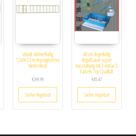
vidaXL Hühnerkäfig
60 cm Vogelkäfig
z
1,5x9x1,5 m Imprägniertes
Vogelbauer super
Kiefernholz
Ausstattung mit 3 extras 5
Farben Top Qualität
€
299.99
€
45.47
Siehe Angebot
Siehe Angebot