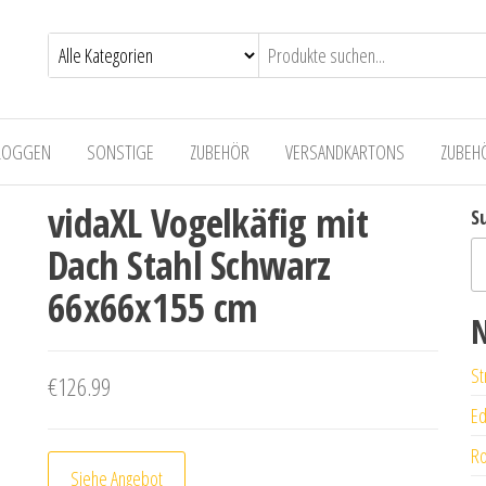
LOGGEN
SONSTIGE
ZUBEHÖR
VERSANDKARTONS
ZUBEH
vidaXL Vogelkäfig mit
S
Dach Stahl Schwarz
66x66x155 cm
N
St
€
126.99
Ed
Ro
Siehe Angebot