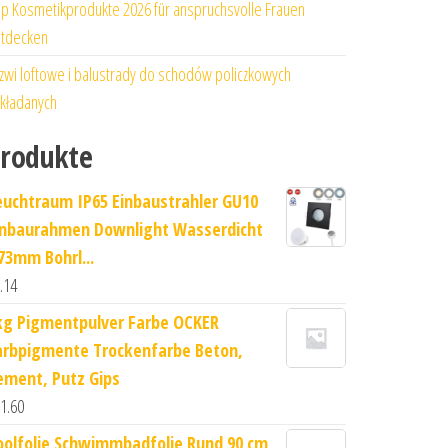
p Kosmetikprodukte 2026 für anspruchsvolle Frauen
tdecken
zwi loftowe i balustrady do schodów policzkowych
kładanych
rodukte
euchtraum IP65 Einbaustrahler GU10
inbaurahmen Downlight Wasserdicht
73mm Bohrl...
.14
kg Pigmentpulver Farbe OCKER
arbpigmente Trockenfarbe Beton,
ement, Putz Gips
1.60
oolfolie Schwimmbadfolie Rund 90 cm