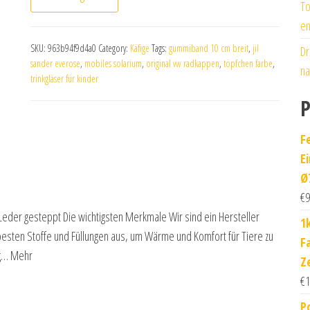
To
en
SKU:
963b94f9d4a0
Category:
Käfige
Tags:
gummiband 10 cm breit
,
jil
Dr
sander everose
,
mobiles solarium
,
original vw radkappen
,
töpfchen farbe
,
na
trinkgläser für kinder
P
F
E
Ø
€
9
eder gesteppt Die wichtigsten Merkmale Wir sind ein Hersteller
1
besten Stoffe und Füllungen aus, um Wärme und Komfort für Tiere zu
F
rg… Mehr
Z
€
1
P