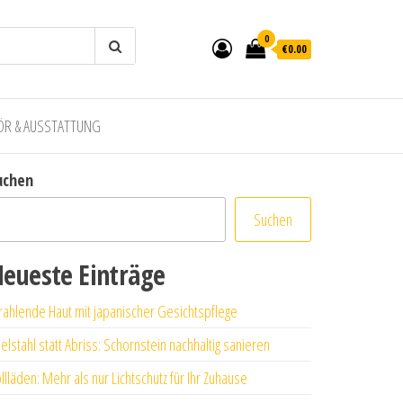
0
€0.00
ÖR & AUSSTATTUNG
uchen
Suchen
eueste Einträge
rahlende Haut mit japanischer Gesichtspflege
elstahl statt Abriss: Schornstein nachhaltig sanieren
llläden: Mehr als nur Lichtschutz für Ihr Zuhause