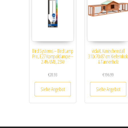
Bird Systems – Bird Lamp
vidaXL Kaninchenstall
Pro, E27 Kompaktlampe –
310x70x87 cm Kiefernhol
2.4% UVB, 23W
& Tannenholz
€
28.93
€
196.99
Siehe Angebot
Siehe Angebot