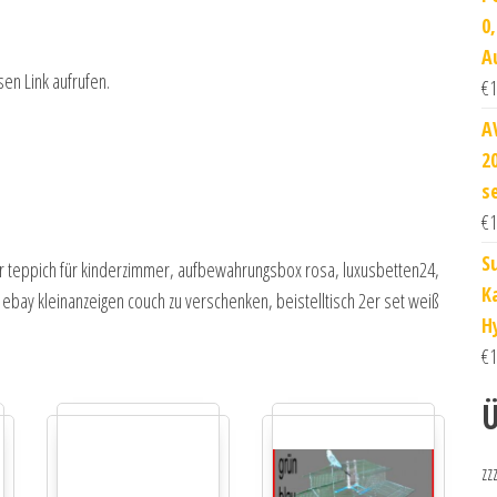
0
A
sen Link aufrufen.
€
1
A
2
s
€
1
S
eppich für kinderzimmer, aufbewahrungsbox rosa, luxusbetten24,
K
 ebay kleinanzeigen couch zu verschenken, beistelltisch 2er set weiß
H
€
1
Ü
zz