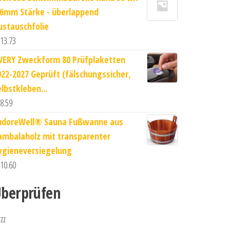
,6mm Stärke - überlappend
ustauschfolie
13.73
VERY Zweckform 80 Prüfplaketten
022-2027 Geprüft (fälschungssicher,
elbstkleben...
8.59
udoreWell® Sauna Fußwanne aus
ambalaholz mit transparenter
ygieneversiegelung
10.60
berprüfen
zzz