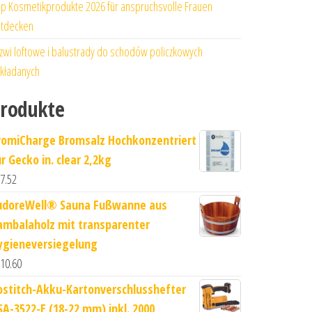
p Kosmetikprodukte 2026 für anspruchsvolle Frauen
tdecken
zwi loftowe i balustrady do schodów policzkowych
kładanych
rodukte
romiCharge Bromsalz Hochkonzentriert
r Gecko in. clear 2,2kg
7.52
udoreWell® Sauna Fußwanne aus
ambalaholz mit transparenter
ygieneversiegelung
10.60
ostitch-Akku-Kartonverschlusshefter
SA-3522-E (18-22 mm) inkl. 2000