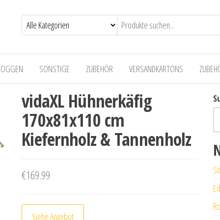
LOGGEN
SONSTIGE
ZUBEHÖR
VERSANDKARTONS
ZUBEH
vidaXL Hühnerkäfig
S
170x81x110 cm
Kiefernholz & Tannenholz
N
St
€
169.99
Ed
Ro
Siehe Angebot