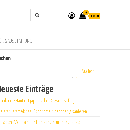
0
€0.00
ÖR & AUSSTATTUNG
uchen
Suchen
eueste Einträge
rahlende Haut mit japanischer Gesichtspflege
elstahl statt Abriss: Schornstein nachhaltig sanieren
llläden: Mehr als nur Lichtschutz für Ihr Zuhause