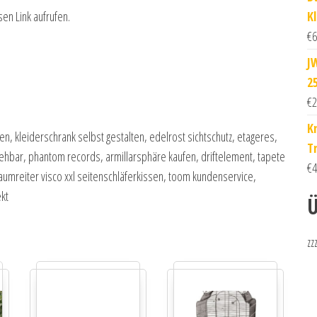
K
sen Link aufrufen.
€
6
J
2
€
2
K
n, kleiderschrank selbst gestalten, edelrost sichtschutz, etageres,
T
sziehbar, phantom records, armillarsphäre kaufen, driftelement, tapete
€
4
aumreiter visco xxl seitenschläferkissen, toom kundenservice,
ekt
Ü
zz