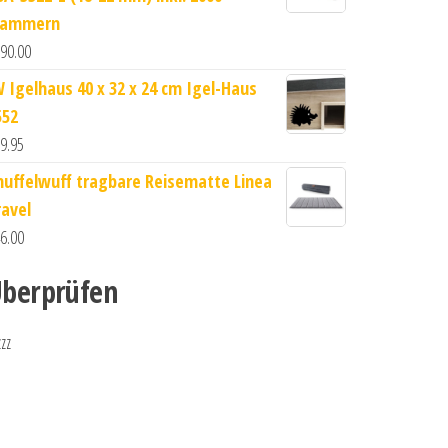
lammern
90.00
W Igelhaus 40 x 32 x 24 cm Igel-Haus
552
9.95
nuffelwuff tragbare Reisematte Linea
ravel
6.00
berprüfen
zzz