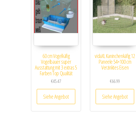
60 cm Vogelkäfig
vidaXL Kaninchenkäfig 12
Vogelbauer super
Paneele 54×100 cm
Ausstattung mit 3 extras 5
Verzinktes Eisen
Farben Top Qualität
€
45.47
€
66.99
Siehe Angebot
Siehe Angebot