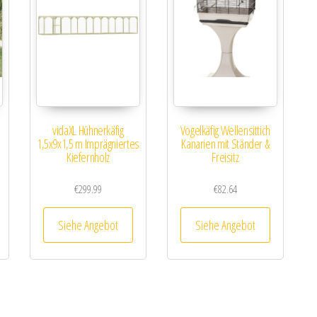
vidaXL Hühnerkäfig
Vogelkäfig Wellensittich
1,5x9x1,5 m Imprägniertes
Kanarien mit Ständer &
Kiefernholz
Freisitz
€
299.99
€
82.64
Siehe Angebot
Siehe Angebot