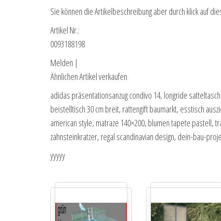
Sie können die Artikelbeschreibung aber durch klick auf die
Artikel Nr.:
0093188198
Melden |
Ähnlichen Artikel verkaufen
adidas präsentationsanzug condivo 14, longride satteltasche
beistelltisch 30 cm breit, rattengift baumarkt, esstisch au
american style, matraze 140×200, blumen tapete pastell, tr
zahnsteinkratzer, regal scandinavian design, dein-bau-proj
yyyyy