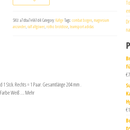
To
en
SKU:
a7dba7e661d4
Category:
Käfige
Tags:
combat bogen
,
magnesium
Dr
anzünder
,
ralf allgöwer
,
rotho brotdose
,
teamsport adidas
na
P
B
fü
€
7
nd 1 Stck. Rechts = 1 Paar. Gesamtlänge 204 mm .
S
 ,Farbe Weiß …. Mehr
K
H
€
1
B
D