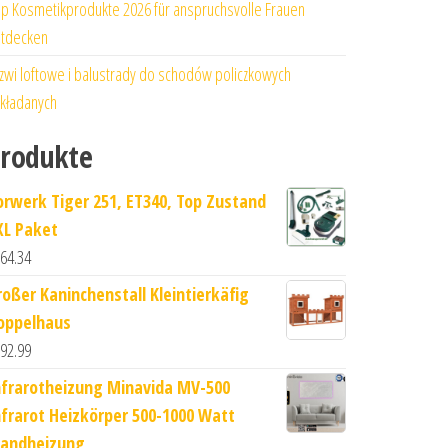
p Kosmetikprodukte 2026 für anspruchsvolle Frauen
tdecken
zwi loftowe i balustrady do schodów policzkowych
kładanych
rodukte
orwerk Tiger 251, ET340, Top Zustand
XL Paket
64.34
roßer Kaninchenstall Kleintierkäfig
oppelhaus
92.99
nfrarotheizung Minavida MV-500
nfrarot Heizkörper 500-1000 Watt
andheizung