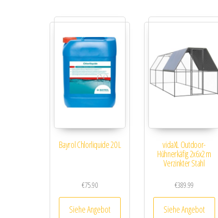
Bayrol Chlorliquide 20 L
vidaXL Outdoor-
Hühnerkäfig 2x6x2 m
Verzinkter Stahl
€
75.90
€
389.99
Siehe Angebot
Siehe Angebot