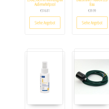
Außenwhirlpool
Bau
€
516.81
€
39.99
Siehe Angebot
Siehe Angebot