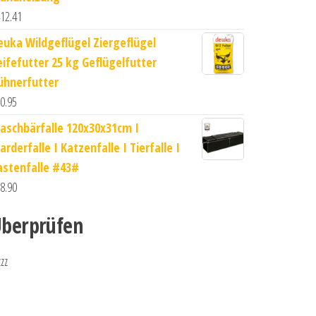
12.41
euka Wildgeflügel Ziergeflügel
eifefutter 25 kg Geflügelfutter
ühnerfutter
0.95
aschbärfalle 120x30x31cm I
rderfalle I Katzenfalle I Tierfalle I
astenfalle #43#
8.90
berprüfen
zzz