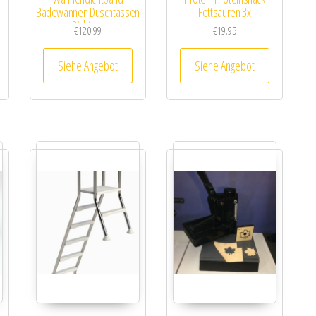
Badewannen Duschtassen
Fettsäuren 3x
Dichtset
€
120.99
€
19.95
Siehe Angebot
Siehe Angebot