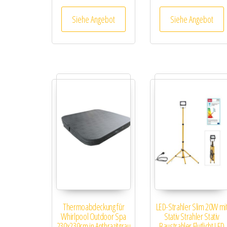
Siehe Angebot
Siehe Angebot
Thermoabdeckung für
LED-Strahler Slim 20W mi
Whirlpool Outdoor Spa
Stativ Strahler Stativ
230x230cm in Anthrazitgrau
Baustrahler Flutlicht LED