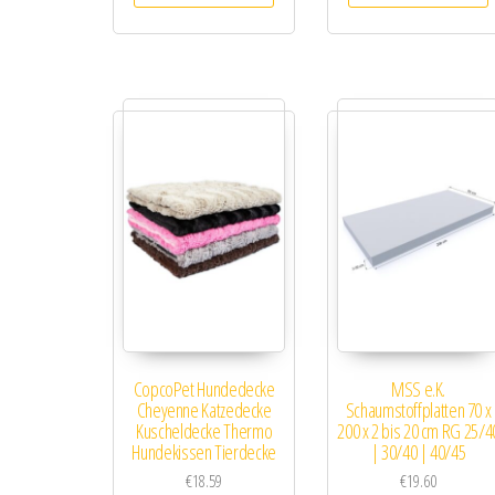
CopcoPet Hundedecke
MSS e.K.
Cheyenne Katzedecke
Schaumstoffplatten 70 x
Kuscheldecke Thermo
200 x 2 bis 20 cm RG 25/4
Hundekissen Tierdecke
| 30/40 | 40/45
€
18.59
€
19.60