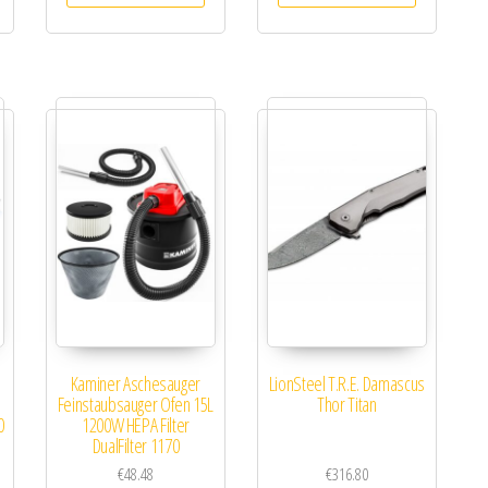
Kaminer Aschesauger
LionSteel T.R.E. Damascus
Feinstaubsauger Ofen 15L
Thor Titan
0
1200W HEPA Filter
DualFilter 1170
€
48.48
€
316.80