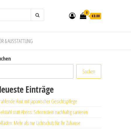
0
€0.00
ÖR & AUSSTATTUNG
uchen
Suchen
eueste Einträge
rahlende Haut mit japanischer Gesichtspflege
elstahl statt Abriss: Schornstein nachhaltig sanieren
llläden: Mehr als nur Lichtschutz für Ihr Zuhause