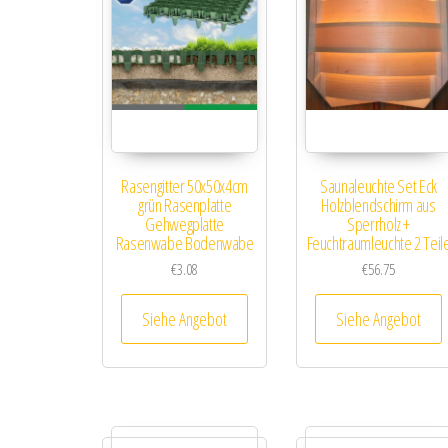
Rasengitter 50x50x4cm
Saunaleuchte Set Eck
grün Rasenplatte
Holzblendschirm aus
Gehwegplatte
Sperrholz +
Rasenwabe Bodenwabe
Feuchtraumleuchte 2 Teil
€
3.08
€
56.75
Siehe Angebot
Siehe Angebot