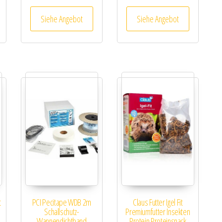
Siehe Angebot
Siehe Angebot
t
PCI Pecitape WDB 2m
Claus Futter Igel Fit
Schallschutz-
Premiumfutter Insekten
Wannendichtband
Protein Proteinsnack