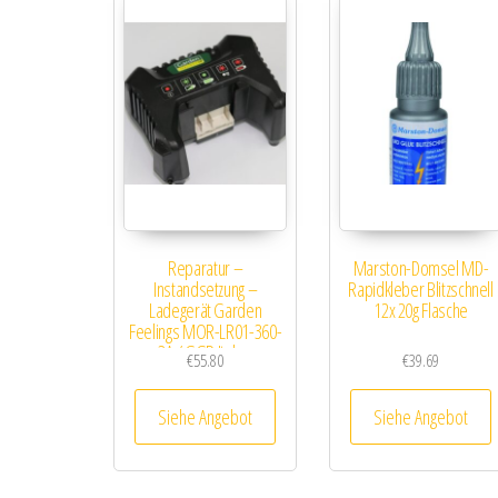
Reparatur –
Marston-Domsel MD-
Instandsetzung –
Rapidkleber Blitzschnell
Ladegerät Garden
12x 20g Flasche
Feelings MOR-LR01-360-
3A / GGP Italy…
€
55.80
€
39.69
Siehe Angebot
Siehe Angebot