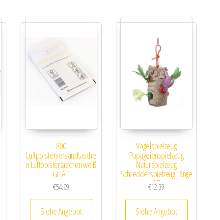
800
Vogelspielzeug
Luftpolsterversandtasche
Papageienspielzeug
n Luftpolstertaschen weiß
Naturspielzeug
Gr. A 1
Schredderspielzeug Länge
ca. 37 cm
€
54.09
€
12.39
Siehe Angebot
Siehe Angebot