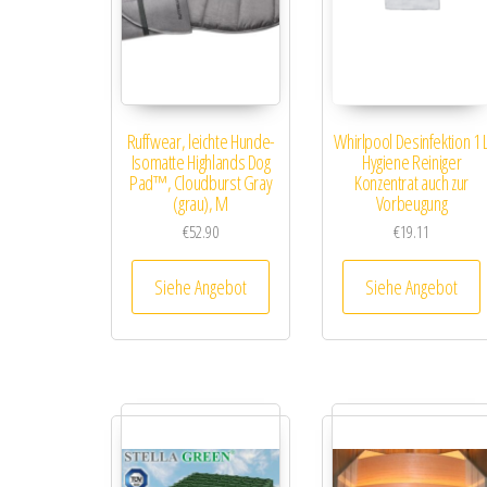
Ruffwear, leichte Hunde-
Whirlpool Desinfektion 1 
Isomatte Highlands Dog
Hygiene Reiniger
Pad™, Cloudburst Gray
Konzentrat auch zur
(grau), M
Vorbeugung
€
52.90
€
19.11
Siehe Angebot
Siehe Angebot