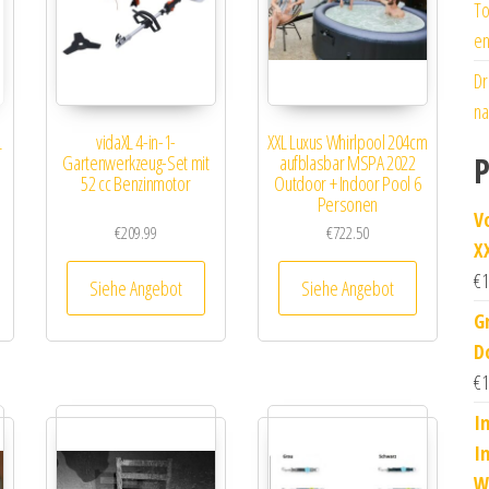
To
en
Dr
na
L
vidaXL 4-in-1-
XXL Luxus Whirlpool 204cm
P
Gartenwerkzeug-Set mit
aufblasbar MSPA 2022
52 cc Benzinmotor
Outdoor + Indoor Pool 6
Personen
V
€
209.99
€
722.50
X
€
1
Siehe Angebot
Siehe Angebot
G
D
€
1
I
I
W