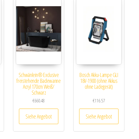
Schwänlein® Exclusive
Bosch Akku-Lampe GLI
freistehende Badewanne
18V-1900 (ohne Akkus
Acryl 170cm Weiß/
ohne Ladegerät)
Schwarz
€
660.48
€
116.57
Siehe Angebot
Siehe Angebot