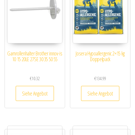
Garnrollenhalter Brother innov-is
Josera Hypoallergenic 2×15 kg
10 15 20LE 27SE 30 35 50 55
Doppelpack
€
10.32
€
134.99
Siehe Angebot
Siehe Angebot