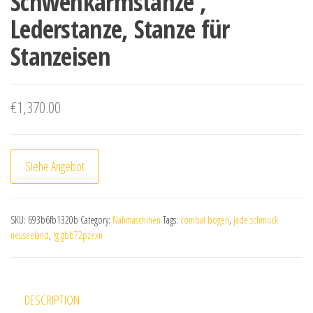
Schwenkarmstanze ,
Lederstanze, Stanze für
Stanzeisen
€
1,370.00
Siehe Angebot
SKU:
693b6fb1320b
Category:
Nähmaschinen
Tags:
combat bogen
,
jade schmuck
neuseeland
,
lg gbb72pzexn
DESCRIPTION