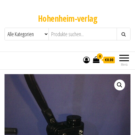
Hohenheim-verlag
0
€0.00
Menü