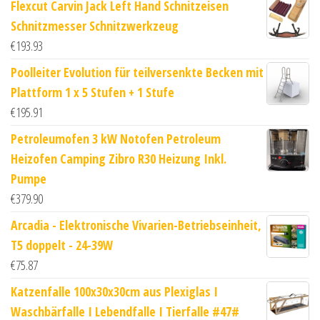
Flexcut Carvin Jack Left Hand Schnitzeisen
Schnitzmesser Schnitzwerkzeug
€
193.93
Poolleiter Evolution für teilversenkte Becken mit
Plattform 1 x 5 Stufen + 1 Stufe
€
195.91
Petroleumofen 3 kW Notofen Petroleum
Heizofen Camping Zibro R30 Heizung Inkl.
Pumpe
€
379.90
Arcadia - Elektronische Vivarien-Betriebseinheit,
T5 doppelt - 24-39W
€
75.87
Katzenfalle 100x30x30cm aus Plexiglas I
Waschbärfalle I Lebendfalle I Tierfalle #47#