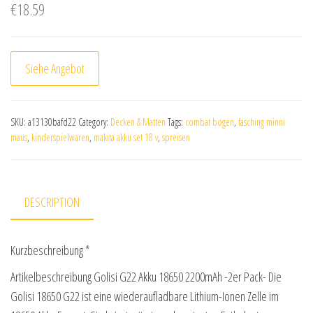
€
18.59
Siehe Angebot
SKU:
a13130bafd22
Category:
Decken & Matten
Tags:
combat bogen
,
fasching minni
maus
,
kinderspielwaren
,
makita akku set 18 v
,
spreisen
DESCRIPTION
Kurzbeschreibung *
Artikelbeschreibung Golisi G22 Akku 18650 2200mAh -2er Pack- Die
Golisi 18650 G22 ist eine wiederaufladbare Lithium-Ionen Zelle im