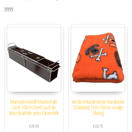
yyyyy
Martenbrown® Marderfalle
Vet Bed Hundedecke Hundebett
Groß 100cm I Dient auch als
Schlafplatz 150 x 100 cm orange
Waschbärfalle oder Katzenfalle
3farbig
€
39.99
€
30.75