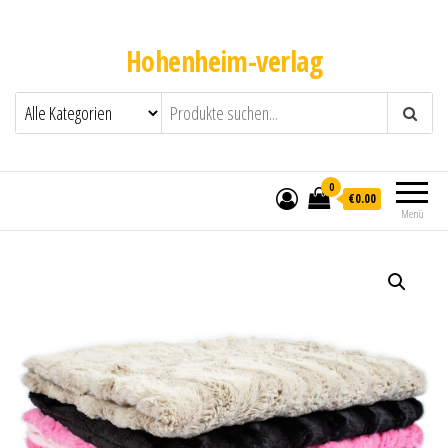
Hohenheim-verlag
0
€0.00
Menü