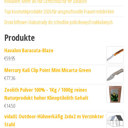
Rollläden: Mehr als nur Lichtschutz für Ihr Zuhause
Top Kosmetikprodukte 2026 für anspruchsvolle Frauen entdecken
Drzwi loftowe i balustrady do schodów policzkowych nakładanych
Produkte
Havalon Baracuta-Blaze
€
59.95
Mercury Kali Clip Point Mini Micarta Green
€
77.36
Zeolith Pulver 100% - 1Kg / 1000g reines
Naturprodukt hoher Klinoptilolith Gehalt
€
14.50
vidaXL Outdoor-Hühnerkäfig 2x6x2 m Verzinkter
Stahl