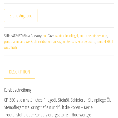
Siehe Angebot
SKU:
e412d37b6baa
Category:
null
Tags:
avantek funkklingel
,
mercedes kinder auto
,
pandora murano weiß
,
planschbecken günstig
,
rückenpanzer snowboard
,
sanibel 3001
waschtisch
DESCRIPTION
Kurzbeschreibung
CP-380 ist ein natürliches Pflegeöl, Steinöl, Schieferöl, Steinpflege Öl.
Steinpflegemittel dringt tief ein und füllt die Poren – Keine
Trockenstoffe oder Konservierungsstoffe – Hochwertige