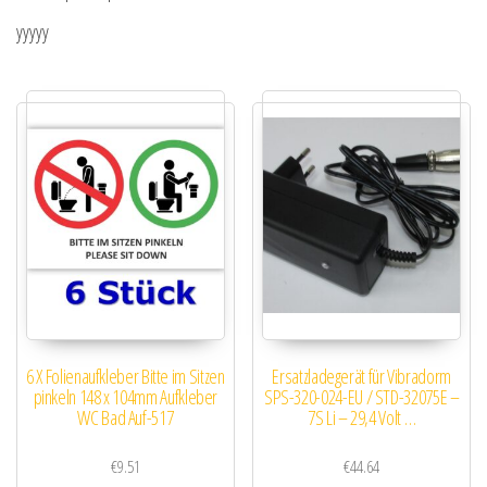
yyyyy
6 X Folienaufkleber Bitte im Sitzen
Ersatzladegerät für Vibradorm
pinkeln 148 x 104mm Aufkleber
SPS-320-024-EU / STD-32075E –
WC Bad Auf-517
7S Li – 29,4 Volt …
€
9.51
€
44.64