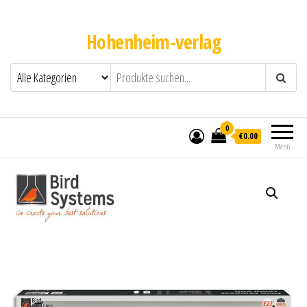
Hohenheim-verlag
0
€0.00
Menü