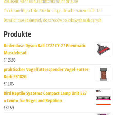
Rollläden: Mehr als nur Lichtschutz für Ihr Zuhause
Top Kosmetikprodukte 2026 für anspruchsvolle Frauen entdecken
Drzwi loftowe i balustrady do schodów policzkowych nakładanych
Produkte
Bodendüse Dyson Ball CY27 CY-27 Pneumatic
Musclehead
€
105.88
praktischer Vogelfutterspender Vogel-Futter-
Korb FB182G
€
12.86
Bird Reptile Systems Compact Lamp Unit E27
»Twin« für Vögel und Reptilien
€
82.59