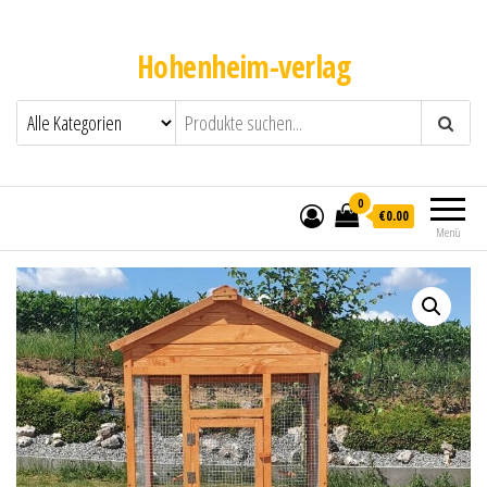
Hohenheim-verlag
0
€0.00
Menü