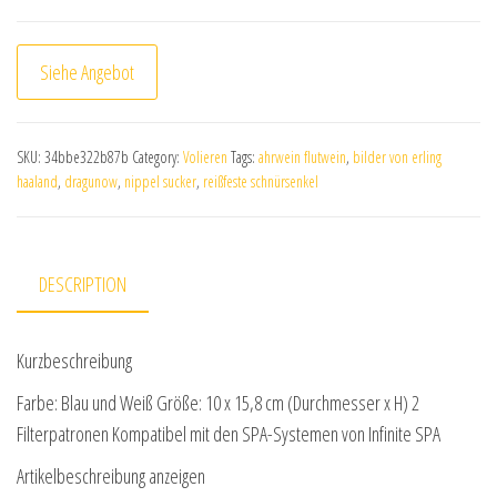
Siehe Angebot
SKU:
34bbe322b87b
Category:
Volieren
Tags:
ahrwein flutwein
,
bilder von erling
haaland
,
dragunow
,
nippel sucker
,
reißfeste schnürsenkel
DESCRIPTION
Kurzbeschreibung
Farbe: Blau und Weiß Größe: 10 x 15,8 cm (Durchmesser x H) 2
Filterpatronen Kompatibel mit den SPA-Systemen von Infinite SPA
Artikelbeschreibung anzeigen