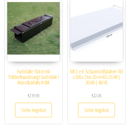
Fuchsfalle 150cm mit
MSS e.K. Schaumstoffplatten 100
Trittbrettauslösung I Dachsfalle I
x 200 x 2 bis 20 cm RG 25/40 |
Waschbärfalle #18#
30/40 | 40/45
€
219.90
€
22.45
Siehe Angebot
Siehe Angebot