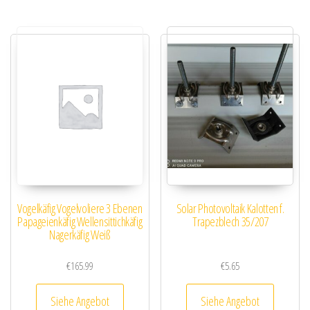
Vogelkäfig Vogelvoliere 3 Ebenen
Solar Photovoltaik Kalotten f.
Papageienkäfig Wellensittichkäfig
Trapezblech 35/207
Nagerkäfig Weiß
€
165.99
€
5.65
Siehe Angebot
Siehe Angebot