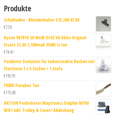
Produkte
Schubladen - Blendenhalter 515.200.47.00
€
7.50
Dyson 967810-26 Weiß DC62 V6 Akku Original
Ersatz 21,6V 2.100mah 350W Li-Ion
€
74.41
Poolleiter Evolution für teilversenkte Becken mit
Plattform 1 x 5 Stufen + 1 Stufe
€
195.91
FKMD Panabas Tan
€
175.08
AKTION Poolroboter Maytronics Dolphin M700
WIFI inkl. Trolley & Cover/ Abdeckung