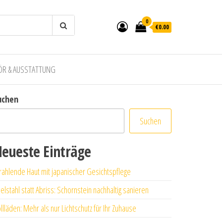
0
€0.00
ÖR & AUSSTATTUNG
uchen
Suchen
eueste Einträge
rahlende Haut mit japanischer Gesichtspflege
elstahl statt Abriss: Schornstein nachhaltig sanieren
llläden: Mehr als nur Lichtschutz für Ihr Zuhause