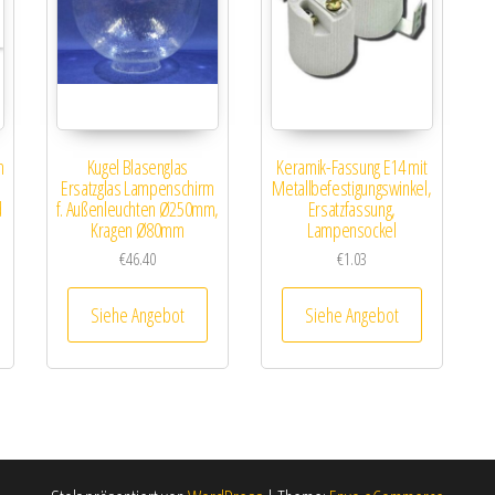
m
Kugel Blasenglas
Keramik-Fassung E14 mit
Ersatzglas Lampenschirm
Metallbefestigungswinkel,
d
f. Außenleuchten Ø250mm,
Ersatzfassung,
Kragen Ø80mm
Lampensockel
€
46.40
€
1.03
Siehe Angebot
Siehe Angebot