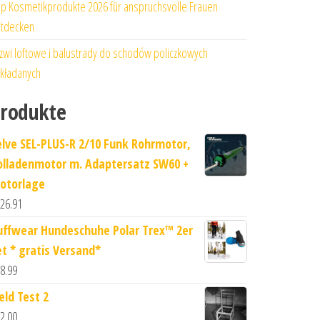
p Kosmetikprodukte 2026 für anspruchsvolle Frauen
tdecken
zwi loftowe i balustrady do schodów policzkowych
kładanych
rodukte
elve SEL-PLUS-R 2/10 Funk Rohrmotor,
olladenmotor m. Adaptersatz SW60 +
otorlage
26.91
uffwear Hundeschuhe Polar Trex™ 2er
et * gratis Versand*
8.99
eld Test 2
2.00