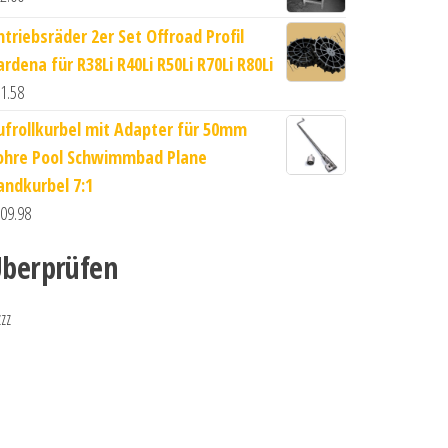
ntriebsräder 2er Set Offroad Profil
rdena für R38Li R40Li R50Li R70Li R80Li
1.58
ufrollkurbel mit Adapter für 50mm
ohre Pool Schwimmbad Plane
andkurbel 7:1
09.98
berprüfen
zzz