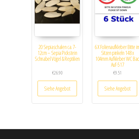
20 Sepiaschalen ca. 7-
6 X Folienaufkleber Bitte i
12cm – Sepia Pickstein
Sitzen pinkeln 148 x
Schnabel Vögel & Reptilien
104mm Aufkleber WC Ba
Auf-517
€
26.90
€
9.51
Siehe Angebot
Siehe Angebot