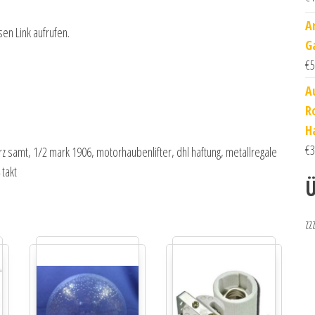
A
sen Link aufrufen.
Ga
€
5
A
R
H
€
3
z samt, 1/2 mark 1906, motorhaubenlifter, dhl haftung, metallregale
 takt
Ü
zz