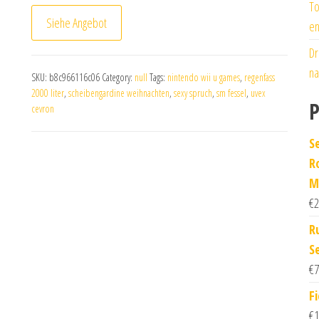
To
Siehe Angebot
en
Dr
na
SKU:
b8c966116c06
Category:
null
Tags:
nintendo wii u games
,
regenfass
2000 liter
,
scheibengardine weihnachten
,
sexy spruch
,
sm fessel
,
uvex
P
cevron
S
R
M
€
2
R
S
€
7
Fi
€
1