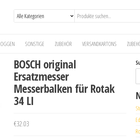
LOGGEN
SONSTIGE
ZUBEHÖR
VERSANDKARTONS
ZUBEH
BOSCH original
S
Ersatzmesser
Messerbalken für Rotak
N
34 LI
St
Ed
€
32.03
Ro