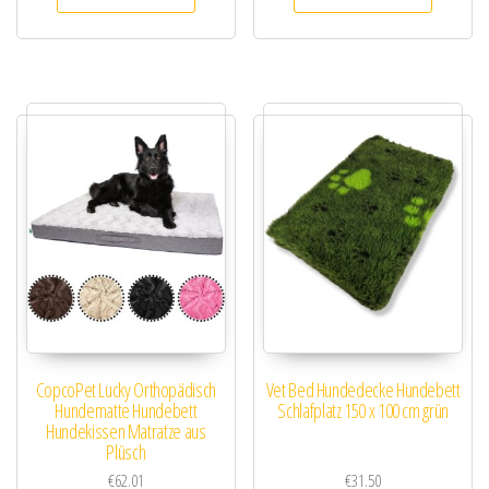
CopcoPet Lucky Orthopädisch
Vet Bed Hundedecke Hundebett
Hundematte Hundebett
Schlafplatz 150 x 100 cm grün
Hundekissen Matratze aus
Plüsch
€
62.01
€
31.50