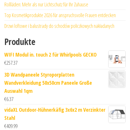
Rollläden: Mehr als nur Lichtschutz für Ihr Zuhause
Top Kosmetikprodukte 2026 für anspruchsvolle Frauen entdecken
Drzwi loftowe i balustrady do schodów policzkowych nakładanych
Produkte
WIFI Modul in. touch 2 für Whirlpools GECKO
€
257.37
3D Wandpaneele Styroporplatten
Wandverkleidung 50x50cm Paneele Große
Auswahl 1qm
€
6.37
vidaXL Outdoor-Hühnerkäfig 3x6x2 m Verzinkter
Stahl
€
409.99