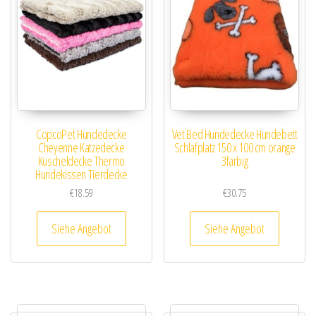
CopcoPet Hundedecke
Vet Bed Hundedecke Hundebett
Cheyenne Katzedecke
Schlafplatz 150 x 100 cm orange
Kuscheldecke Thermo
3farbig
Hundekissen Tierdecke
€
18.59
€
30.75
Siehe Angebot
Siehe Angebot