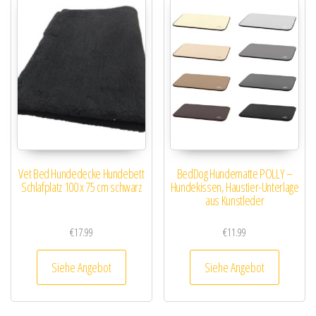
Vet Bed Hundedecke Hundebett
BedDog Hundematte POLLY –
Schlafplatz 100 x 75 cm schwarz
Hundekissen, Haustier-Unterlage
aus Kunstleder
€
17.99
€
11.99
Siehe Angebot
Siehe Angebot