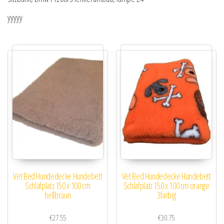
yyyyy
Vet Bed Hundedecke Hundebett
Vet Bed Hundedecke Hundebett
Schlafplatz 150 x 100 cm
Schlafplatz 150 x 100 cm orange
hellbraun
3farbig
€
27.55
€
30.75