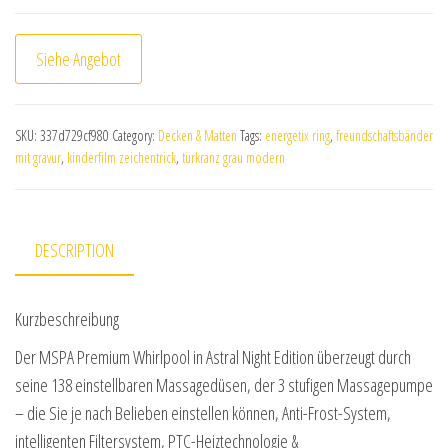
Siehe Angebot
SKU:
337d729cf980
Category:
Decken & Matten
Tags:
energetix ring
,
freundschaftsbänder
mit gravur
,
kinderfilm zeichentrick
,
türkranz grau modern
DESCRIPTION
Kurzbeschreibung
Der MSPA Premium Whirlpool in Astral Night Edition überzeugt durch
seine 138 einstellbaren Massagedüsen, der 3 stufigen Massagepumpe
– die Sie je nach Belieben einstellen können, Anti-Frost-System,
intelligenten Filtersystem, PTC-Heiztechnologie &