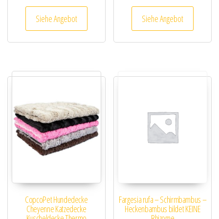
Siehe Angebot
Siehe Angebot
CopcoPet Hundedecke
Fargesia rufa – Schirmbambus –
Cheyenne Katzedecke
Heckenbambus bildet KEINE
Kuscheldecke Thermo
Rhizome