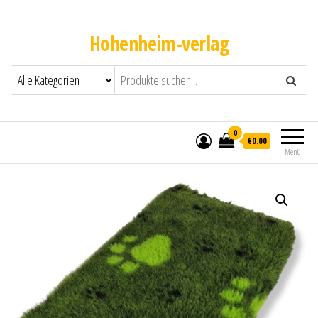
Hohenheim-verlag
0
€0.00
Menü