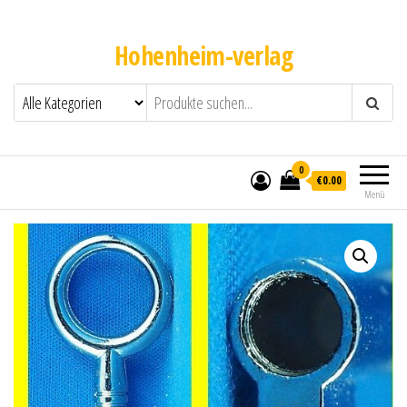
Hohenheim-verlag
0
€0.00
Menü