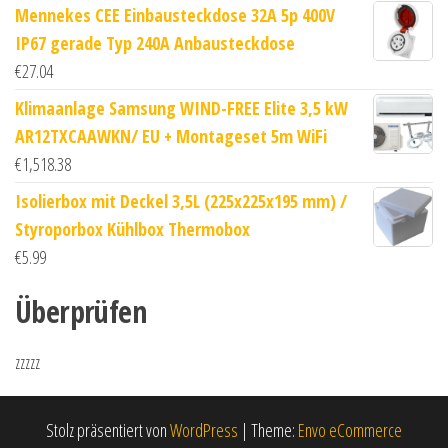
Mennekes CEE Einbausteckdose 32A 5p 400V
IP67 gerade Typ 240A Anbausteckdose
€
27.04
Klimaanlage Samsung WIND-FREE Elite 3,5 kW
AR12TXCAAWKN/ EU + Montageset 5m WiFi
€
1,518.38
Isolierbox mit Deckel 3,5L (225x225x195 mm) /
Styroporbox Kühlbox Thermobox
€
5.99
Überprüfen
zzzzz
Stolz präsentiert von
WordPress
|
Theme:
Envo eCommerce