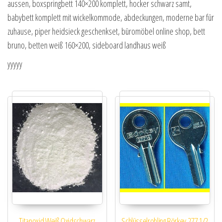
aussen, boxspringbett 140×200 komplett, hocker schwarz samt,
babybett komplett mit wickelkommode, abdeckungen, moderne bar für
zuhause, piper heidsieck geschenkset, büromöbel online shop, bett
bruno, betten weiß 160×200, sideboard landhaus weiß
yyyyy
Titanoxid Weiß Oxidschwarz
Schlüsselrohling Börkey 277 1/2