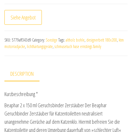
Siehe Angebot
SKU:
5779aff343d9
Category:
Sonstige
Tags:
altholz bohle
,
designerbett 180x200
,
ktm
motorradjacke
,
lichthärtungsgeräte
,
schmusetuch hase ernstings family
DESCRIPTION
Kurzbeschreibung *
Beaphar 2 x 150 ml Geruchsbinder Zerstäuber Der Beaphar
Geruchbinder Zerstäuber für Katzentoiletten neutralisiert
unangenehme Gerüche auf dem Katzenklo. Hiermit befreien Sie die
Katzentoilette und deren Umgebung dauerhaft von »schlechter Luft«