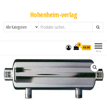
Hohenheim-verlag
0
€0.00
Menü