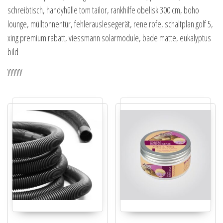
schreibtisch, handyhülle tom tailor, rankhilfe obelisk 300 cm, boho
lounge, mülltonnentür, fehlerauslesegerät, rene rofe, schaltplan golf 5,
xing premium rabatt, viessmann solarmodule, bade matte, eukalyptus
bild
yyyyy