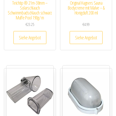
Teichtip ® 21m-38mm –
Original Hagners Sauna
Solarschlauch
Bodycreme mit Malve – &
Schwimmbadschlauch schwarz
Honigduft 200 ml
Muffe Pool 190g/ m
€
23.25
€
4.99
Siehe Angebot
Siehe Angebot