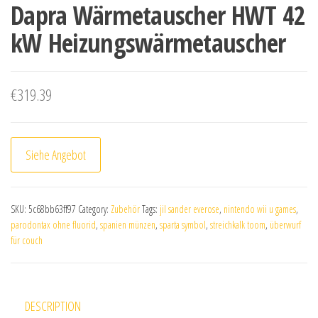
Dapra Wärmetauscher HWT 42
kW Heizungswärmetauscher
€
319.39
Siehe Angebot
SKU:
5c68bb63ff97
Category:
Zubehör
Tags:
jil sander everose
,
nintendo wii u games
,
parodontax ohne fluorid
,
spanien münzen
,
sparta symbol
,
streichkalk toom
,
überwurf
für couch
DESCRIPTION