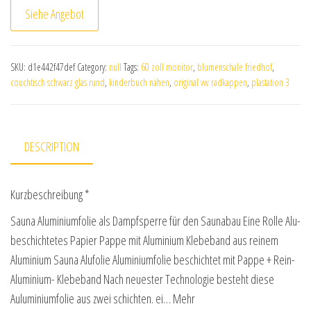
Siehe Angebot
SKU:
d1e442f47def
Category:
null
Tags:
60 zoll monitor
,
blumenschale friedhof
,
couchtisch schwarz glas rund
,
kinderbuch nähen
,
original vw radkappen
,
plastation 3
DESCRIPTION
Kurzbeschreibung *
Sauna Aluminiumfolie als Dampfsperre für den Saunabau Eine Rolle Alu-
beschichtetes Papier Pappe mit Aluminium Klebeband aus reinem
Aluminium Sauna Alufolie Aluminiumfolie beschichtet mit Pappe + Rein-
Aluminium- Klebeband Nach neuester Technologie besteht diese
Auluminiumfolie aus zwei schichten. ei… Mehr