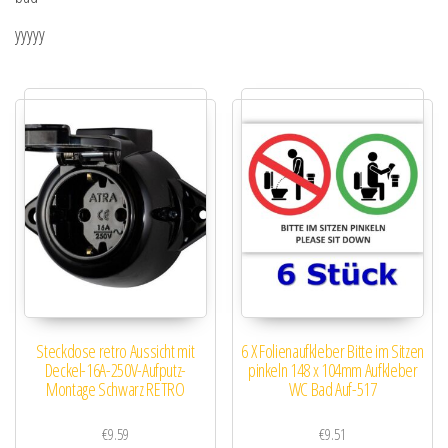
yyyyy
Steckdose retro Aussicht mit
6 X Folienaufkleber Bitte im Sitzen
Deckel-16A-250V-Aufputz-
pinkeln 148 x 104mm Aufkleber
Montage Schwarz RETRO
WC Bad Auf-517
€
9.59
€
9.51