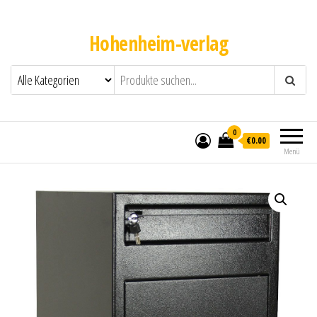
Hohenheim-verlag
0
€0.00
Menü