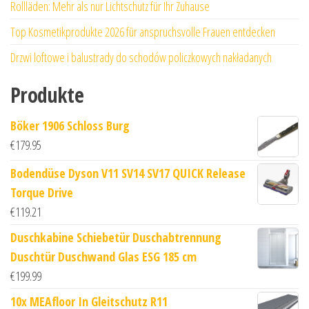
Rollläden: Mehr als nur Lichtschutz für Ihr Zuhause
Top Kosmetikprodukte 2026 für anspruchsvolle Frauen entdecken
Drzwi loftowe i balustrady do schodów policzkowych nakładanych
Produkte
Böker 1906 Schloss Burg
€
179.95
Bodendüse Dyson V11 SV14 SV17 QUICK Release
Torque Drive
€
119.21
Duschkabine Schiebetür Duschabtrennung
Duschtür Duschwand Glas ESG 185 cm
€
199.99
10x MEAfloor In Gleitschutz R11