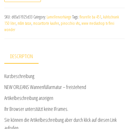
SKU:
d65a51925d33
Category:
Lamellenvorhänge
Tags:
fleurelle ba 451
,
kühlschrank
150 liter
,
m&m tasse
,
mozarttorte kaufen
,
pinocchio vhs
,
www mediashop tv flexi
wonder
DESCRIPTION
Kurzbeschreibung
NEW ORLEANS Wannenfüllarmatur – freistehend
Artikelbeschreibung anzeigen
Ihr Browser unterstützt keine IFrames.
Sie können die Artikelbeschreibung aber durch klick auf diesen Link
aufrufen.