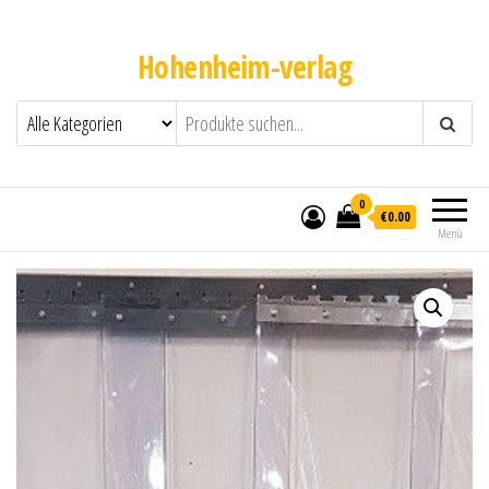
Hohenheim-verlag
0
€0.00
Menü