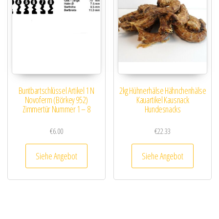
Buntbartschlüssel Artikel 1 N
2kg Hühnerhälse Hähnchenhälse
Novoferm (Börkey 952)
Kauartikel Kausnack
Zimmertür Nummer 1 – 8
Hundesnacks
€
6.00
€
22.33
Siehe Angebot
Siehe Angebot