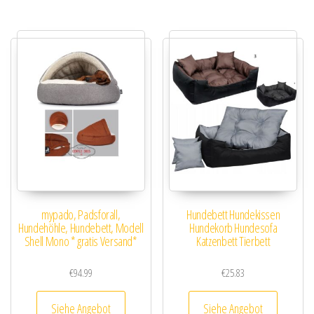
mypado, Padsforall,
Hundebett Hundekissen
Hundehöhle, Hundebett, Modell
Hundekorb Hundesofa
Shell Mono * gratis Versand*
Katzenbett Tierbett
€
94.99
€
25.83
Siehe Angebot
Siehe Angebot