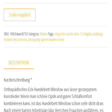
Siehe Angebot
SKU:
1063daae6733
Category:
Betten
Tags:
depeche mode ultra 12 singles
,
ladybug
kostüm mit perücke
,
shopping queen haartrockner
DESCRIPTION
Kurzbeschreibung *
Orthopädisches Eck-Hundebett Winslow aus laser-gestepptem
Kunstleder Wenn man schöne Optik und guten Schlafkomfort
kombinieren kann, ist das Hundebett Winslow schon sehr dicht dran.
Nach einem harten Arbeitstag (das Herrchen Frauchen ausführen, es