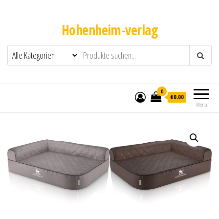
Hohenheim-verlag
0
€0.00
Menü