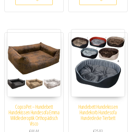
CopcoPet – Hundebett
Hundebett Hundekissen
Hundekissen Hundesofa Emma
Hundekorb Hundesofa
Wildlederoptik Orthopädisch
Hundedecke Tierbett
Visco
€
44.44
€
25.83