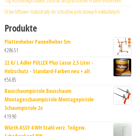
Top Kosmetikprodukte 2026 für anspruchsvolle Frauen entdecken
Drzwi loftowe i balustrady do schodów policzkowych nakładanych
Produkte
Plattenheber Paneelheber 5m
€
286.51
22 €/ L Adler PULLEX Plus Lasur 2,5 Liter -
Holzschutz - Standard-Farben neu + alt
€
56.85
Bauschaumpistole Bauschaum
Montageschaumpistole Montagepistole
Schaumpistole 2x
€
19.90
Würth ASSY 4 WH Stahl verz. Teilgew.