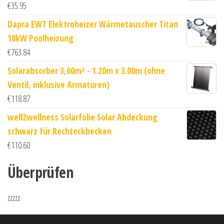
€
35.95
Dapra EWT Elektroheizer Wärmetauscher Titan
18kW Poolheizung
€
763.84
Solarabsorber 3,60m² - 1.20m x 3.00m (ohne
Ventil, inklusive Armaturen)
€
118.87
well2wellness Solarfolie Solar Abdeckung
schwarz für Rechteckbecken
€
110.60
Überprüfen
zzzzz