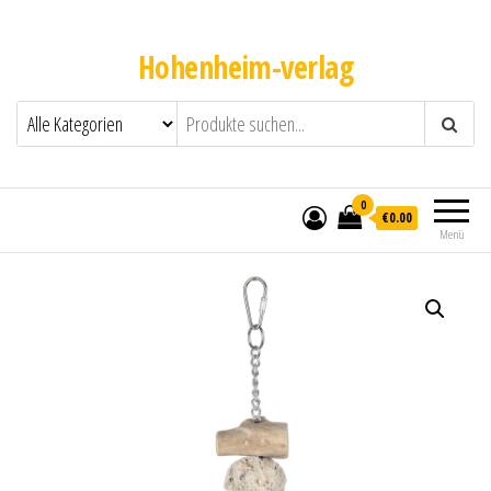
Hohenheim-verlag
0
€0.00
Menü