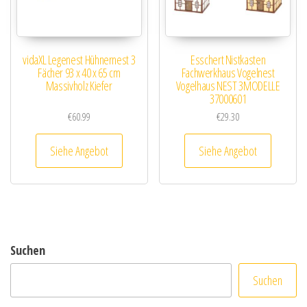
vidaXL Legenest Hühnernest 3
Esschert Nistkasten
Fächer 93 x 40 x 65 cm
Fachwerkhaus Vogelnest
Massivholz Kiefer
Vogelhaus NEST 3MODELLE
37000601
€
60.99
€
29.30
Siehe Angebot
Siehe Angebot
Suchen
Suchen