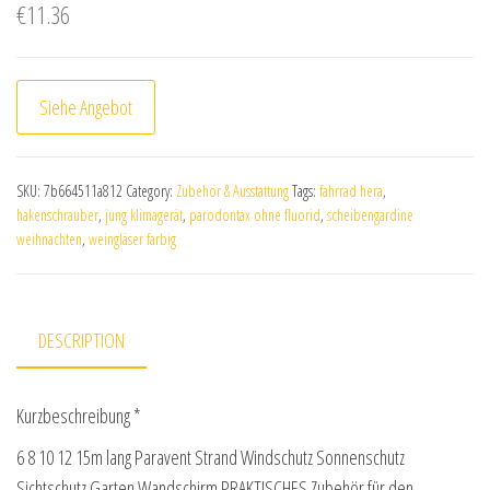
€
11.36
Siehe Angebot
SKU:
7b664511a812
Category:
Zubehör & Ausstattung
Tags:
fahrrad hera
,
hakenschrauber
,
jung klimagerät
,
parodontax ohne fluorid
,
scheibengardine
weihnachten
,
weingläser farbig
DESCRIPTION
Kurzbeschreibung *
6 8 10 12 15m lang Paravent Strand Windschutz Sonnenschutz
Sichtschutz Garten Wandschirm PRAKTISCHES Zubehör für den