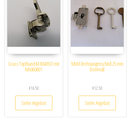
Grass Topfband M 8040501 mit
MLM Drehstangenschloß 25 mm
M6060001
Dornmaß
€
16.50
€
12.50
Siehe Angebot
Siehe Angebot