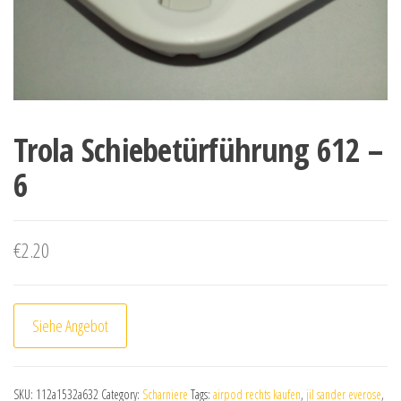
Trola Schiebetürführung 612 –
6
€
2.20
Siehe Angebot
SKU:
112a1532a632
Category:
Scharniere
Tags:
airpod rechts kaufen
,
jil sander everose
,