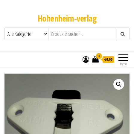
Hohenheim-verlag
0
€0.00
Menü