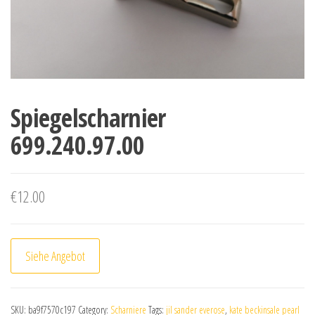
Spiegelscharnier
699.240.97.00
€
12.00
Siehe Angebot
SKU:
ba9f7570c197
Category:
Scharniere
Tags:
jil sander everose
,
kate beckinsale pearl