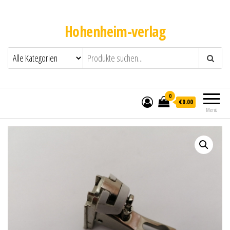
Hohenheim-verlag
0
€0.00
Menü