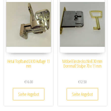
Hetal Topfband Z410 Auflage 11
Möbel Einsteckschloß 30 mm
mm
Dornmaß Stulpe 70 x 11 mm
€
16.00
€
12.50
Siehe Angebot
Siehe Angebot