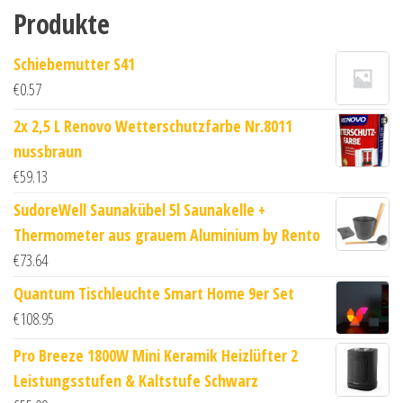
Produkte
Schiebemutter S41
€
0.57
2x 2,5 L Renovo Wetterschutzfarbe Nr.8011
nussbraun
€
59.13
SudoreWell Saunakübel 5l Saunakelle +
Thermometer aus grauem Aluminium by Rento
€
73.64
Quantum Tischleuchte Smart Home 9er Set
€
108.95
Pro Breeze 1800W Mini Keramik Heizlüfter 2
Leistungsstufen & Kaltstufe Schwarz