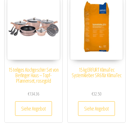
15 teiliges Kochgeschirr Set von
15 kg ERFURT KlimaTec
Berlinger Haus – Topf-
Systemkleber SR6 für KlimaTec
Pfannenset, rosegold
€
134.36
€
32.50
Siehe Angebot
Siehe Angebot