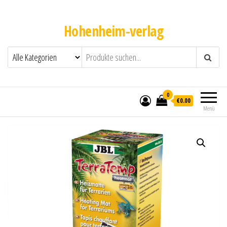
Hohenheim-verlag
0
€0.00
Menü