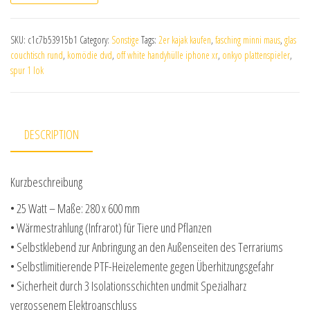
SKU:
c1c7b53915b1
Category:
Sonstige
Tags:
2er kajak kaufen
,
fasching minni maus
,
glas
couchtisch rund
,
komödie dvd
,
off white handyhülle iphone xr
,
onkyo plattenspieler
,
spur 1 lok
DESCRIPTION
Kurzbeschreibung
• 25 Watt – Maße: 280 x 600 mm
• Wärmestrahlung (Infrarot) für Tiere und Pflanzen
• Selbstklebend zur Anbringung an den Außenseiten des Terrariums
• Selbstlimitierende PTF-Heizelemente gegen Überhitzungsgefahr
• Sicherheit durch 3 Isolationsschichten undmit Spezialharz
vergossenem Elektroanschluss