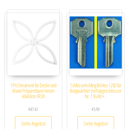
1 PU Ornament für Decke und
Schlüsselrohling Börkey 1282 für
Wand Polyurethane Hexim
Burgwächter Vorhängeschlösser
60x60cm FR30
Nr. 116/40 + ..
€
47.61
€
5.99
Siehe Angebot
Siehe Angebot