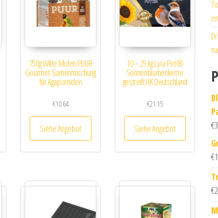
To
en
Dr
na
750g Witte Molen PUUR
10 – 25 kg Lyra Pet®
P
Gourmet-Samenmischung
Sonnenblumenkerne
für Agaporniden
gestreift HK Deutschland
B
€
10.64
€
21.15
P
€
3
Siehe Angebot
Siehe Angebot
G
€
1
T
€
2
M