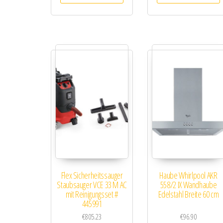
Flex Sicherheitssauger
Haube Whirlpool AKR
Staubsauger VCE 33 M AC
558/2 IX Wandhaube
mit Reinigungsset #
Edelstahl Breite 60 cm
445991
€
805.23
€
96.90