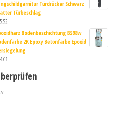
angschildgarnitur Türdrücker Schwarz
atter Türbeschlag
5.52
poxidharz Bodenbeschichtung BS98w
odenfarbe 2K Epoxy Betonfarbe Epoxid
ersiegelung
4.01
berprüfen
zzz