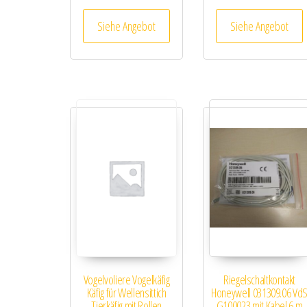
Siehe Angebot
Siehe Angebot
Vogelvoliere Vogelkäfig
Riegelschaltkontakt
Käfig für Wellensittich
Honeywell 031309.06 Vd
Tierkäfig mit Rollen
G100023 mit Kabel 6 m