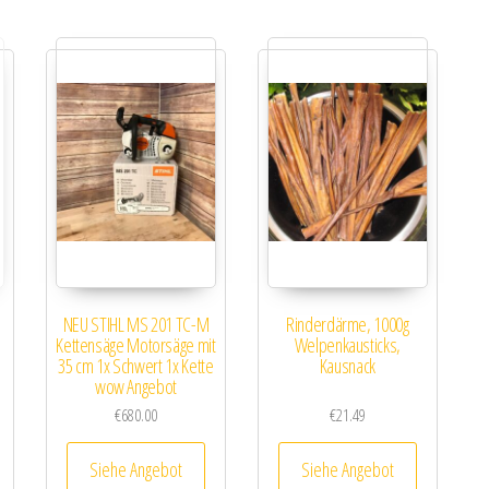
NEU STIHL MS 201 TC-M
Rinderdärme, 1000g
Kettensäge Motorsäge mit
Welpenkausticks,
35 cm 1x Schwert 1x Kette
Kausnack
wow Angebot
€
680.00
€
21.49
Siehe Angebot
Siehe Angebot