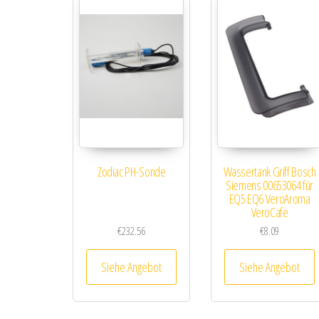
Zodiac PH-Sonde
Wassertank Griff Bosch
Siemens 00653064 für
EQ5 EQ6 VeroAroma
VeroCafe
€
232.56
€
8.09
Siehe Angebot
Siehe Angebot