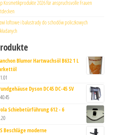
p Kosmetikprodukte 2026 für anspruchsvolle Frauen
tdecken
zwi loftowe i balustrady do schodów policzkowych
kładanych
rodukte
lanchon Blumor Hartwachsöl B632 1 L
arkettöl
1.01
rundgehäuse Dyson DC45 DC-45 SV
40.45
rola Schiebetürführung 612 - 6
.20
S Beschläge moderne