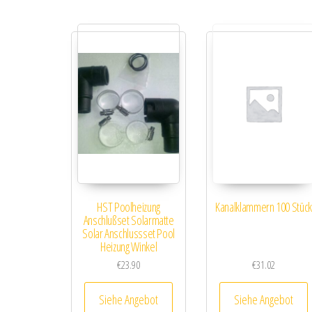
HST Poolheizung
Kanalklammern 100 Stück
Anschlußset Solarmatte
Solar Anschlussset Pool
Heizung Winkel
€
23.90
€
31.02
Siehe Angebot
Siehe Angebot