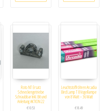
Roto NT Ersatz
Leuchtstoffröhren Arcadia
Schneckengetriebe
Bird Lamp T 8 Vogellampe
Schraubbar Inkl. Bit und
von 8 Watt – 36 Watt
Anleitung AKTION 22
€
10.53
€
18.49