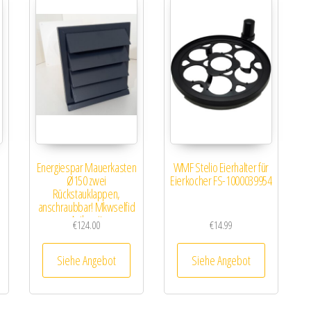
Energiespar Mauerkasten
WMF Stelio Eierhalter für
Ø150 zwei
Eierkocher FS-1000039954
Rückstauklappen,
anschraubbar! Mkwselfid
Anthrazit
€
124.00
€
14.99
Siehe Angebot
Siehe Angebot