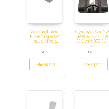
Golden Dog Hundebett
Original Dyson Akku für V6
Hundesofa Katzenbett
V6+ DC-62 DC-58 DC-59
Hundekorb Prestige
DC-61 Art Nr 967810-21
neu
€
43.55
€
72.99
Siehe Angebot
Siehe Angebot