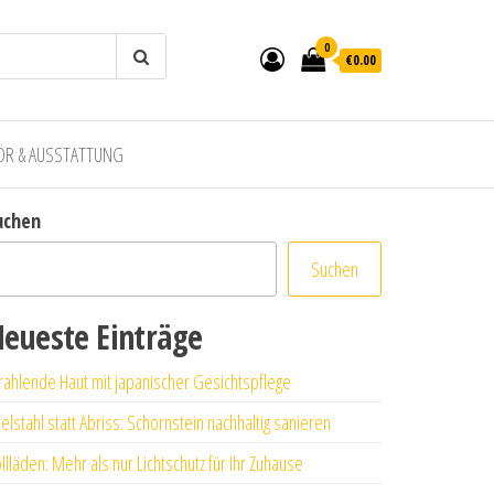
0
€0.00
ÖR & AUSSTATTUNG
uchen
Suchen
eueste Einträge
rahlende Haut mit japanischer Gesichtspflege
elstahl statt Abriss: Schornstein nachhaltig sanieren
llläden: Mehr als nur Lichtschutz für Ihr Zuhause