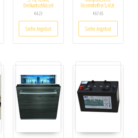
Dreikantschlüssel
lösemittelfrei 5,4 Ltr.
€
4.23
€
67.65
Siehe Angebot
Siehe Angebot