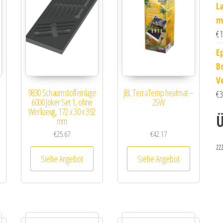
L
m
€
1
E
B
V
9830 Schaumstoffeinlage
JBL TerraTemp heatmat –
€
3
6000 Joker Set 1, ohne
25W
Werkzeug, 172 x 30 x 392
Ü
mm
€
25.67
€
42.17
zz
Siehe Angebot
Siehe Angebot