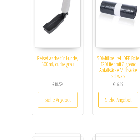
Reiseflasche für Hunde,
50 Müllbeutel LDPE Folie
500 ml, dunkelgrau
120 Liter mit Zugband
Abfallsäcke Müllsäcke
schwarz
€
18.59
€
16.19
Siehe Angebot
Siehe Angebot