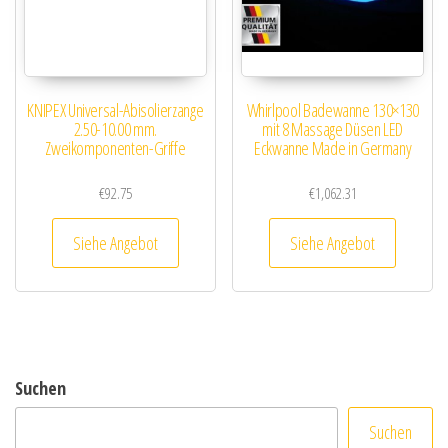
KNIPEX Universal-Abisolierzange
Whirlpool Badewanne 130×130
2.50-10.00 mm.
mit 8 Massage Düsen LED
Zweikomponenten-Griffe
Eckwanne Made in Germany
€
92.75
€
1,062.31
Siehe Angebot
Siehe Angebot
Suchen
Suchen