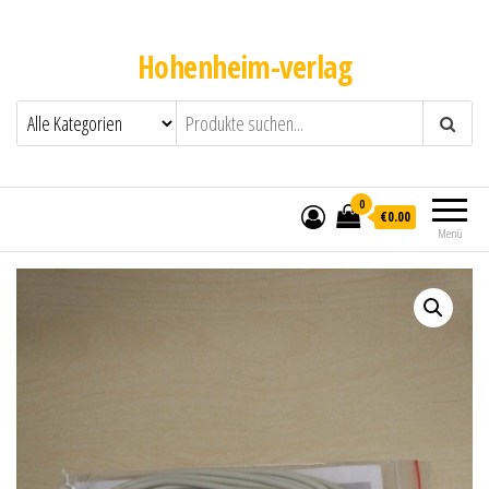
Hohenheim-verlag
0
€0.00
Menü