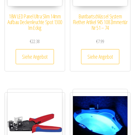
18W LED Panel Ultra Slim 14mm
Buntbartschlüssel System
Aufbau Deckenleuchte Spot 1300
Fliether Artikel 945 108 Zimmertür
lm Eckig
Nr 51 – 74
€
22.38
€
7.99
Siehe Angebot
Siehe Angebot