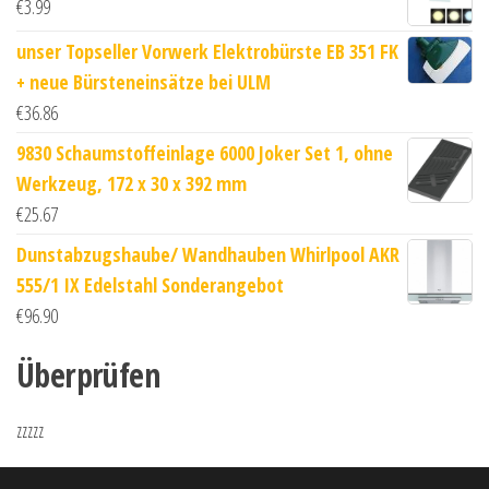
€
3.99
unser Topseller Vorwerk Elektrobürste EB 351 FK
+ neue Bürsteneinsätze bei ULM
€
36.86
9830 Schaumstoffeinlage 6000 Joker Set 1, ohne
Werkzeug, 172 x 30 x 392 mm
€
25.67
Dunstabzugshaube/ Wandhauben Whirlpool AKR
555/1 IX Edelstahl Sonderangebot
€
96.90
Überprüfen
zzzzz