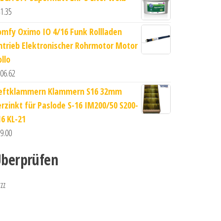
1.35
omfy Oximo IO 4/16 Funk Rollladen
ntrieb Elektronischer Rohrmotor Motor
llo
06.62
eftklammern Klammern S16 32mm
erzinkt für Paslode S-16 IM200/50 S200-
16 KL-21
9.00
berprüfen
zzz