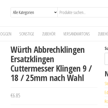
LOGGEN
SONSTIGE
ZUBEHÖR
VERSANDKARTONS
ZUBEH
Würth Abbrechklingen
S
Ersatzklingen
Cuttermesser Klingen 9 /
N
18 / 25mm nach Wahl
St
Ed
€
6.85
Ro