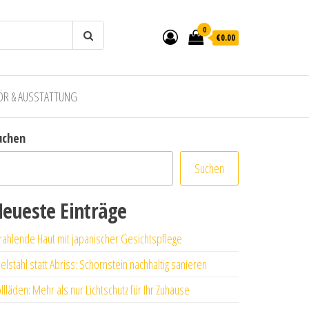
0
€0.00
ÖR & AUSSTATTUNG
uchen
Suchen
eueste Einträge
rahlende Haut mit japanischer Gesichtspflege
elstahl statt Abriss: Schornstein nachhaltig sanieren
llläden: Mehr als nur Lichtschutz für Ihr Zuhause