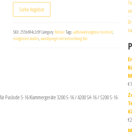
To
Siehe Angebot
en
Dr
na
SKU:
255b694c2c9f
Category:
Messer
Tags:
aufbewahrungsbox hochzeit
,
reisigbesen kaufen
,
wandspiegel mit beleuchtung flur
P
E
R
M
€
1
Z
ür Paslode S-16 Klammergeräte 3200 S-16 / 4200 SA-16 / S200 S-16
T
6
€
2
M