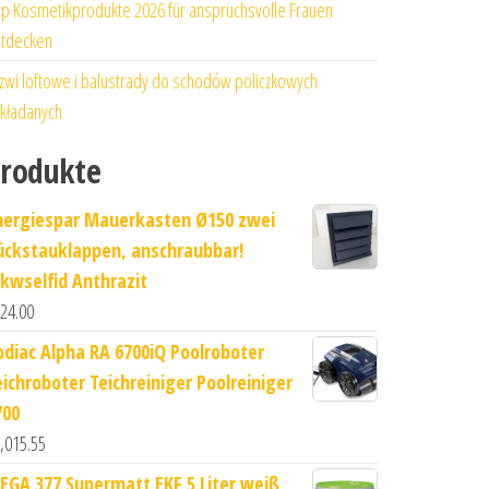
p Kosmetikprodukte 2026 für anspruchsvolle Frauen
tdecken
zwi loftowe i balustrady do schodów policzkowych
kładanych
rodukte
nergiespar Mauerkasten Ø150 zwei
ückstauklappen, anschraubbar!
kwselfid Anthrazit
24.00
odiac Alpha RA 6700iQ Poolroboter
eichroboter Teichreiniger Poolreiniger
700
,015.55
EGA 377 Supermatt EKF 5 Liter weiß