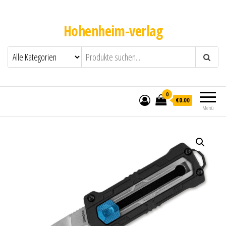
Hohenheim-verlag
0
€0.00
Menü