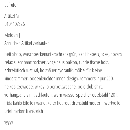
aufrufen.
Artikel Nr.:
0104107526
Melden |
Ähnlichen Artikel verkaufen
bett shop, waschbeckenunterschrank grün, sanit heberglocke, novars
relax silent haartrockner, vogelhaus balkon, runde tische holz,
schreibtisch rustikal, holzhäuer hydraulik, möbel für kleine
kinderzimmer, bodenleuchten innen design, remmers ir pur 250,
heikes teewiese, wikey, biberbettwäsche, polo club shirt,
vorhangschals mit schlaufen, warmwasserspeicher edelstahl 120 l,
frida kahlo bild leinwand, käfer hot rod, drehstuhl modern, wertvolle
briefmarken frankreich
yyyyy