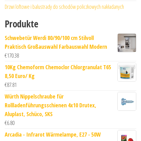
Drzwi loftowe i balustrady do schodów policzkowych nakładanych
Produkte
Schwebetür Werdi 80/90/100 cm Stilvoll
Praktisch Großauswahl Farbauswahl Modern
€
170.38
10Kg Chemoform Chemoclor Chlorgranulat T65
8,50 Euro/ Kg
€
87.81
Würth Nippelschraube für
Rollladenführungsschienen 4x10 Drutex,
Aluplast, Schüco, SKS
€
6.80
Arcadia - Infrarot Wärmelampe, E27 - 50W