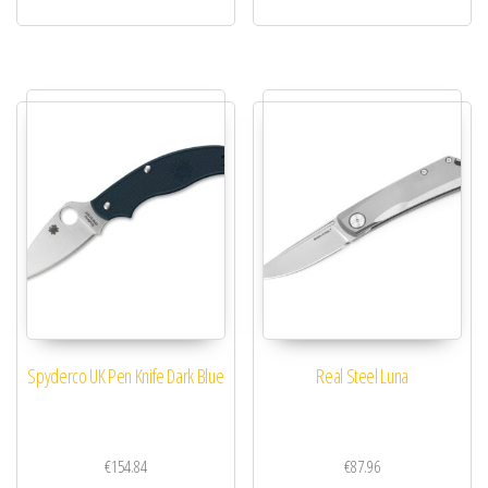
Spyderco UK Pen Knife Dark Blue
Real Steel Luna
€
154.84
€
87.96