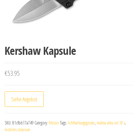
Kershaw Kapsule
€
53.95
Siehe Angebot
SKU:
81cfbb17a749
Category:
Messer
Tags:
lichthärtungsgeräte
,
makita akku set 18 v
,
mobiles solarium