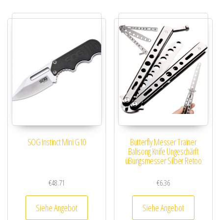
SOG Instinct Mini G10
Butterfly Messer Trainer
Balisong Knife Ungeschärft
üBungsmesser Silber Retoo
€
48.71
€
6.36
Siehe Angebot
Siehe Angebot