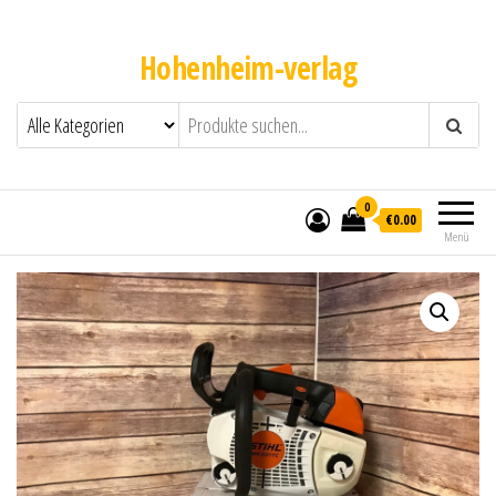
Hohenheim-verlag
0
€0.00
Menü