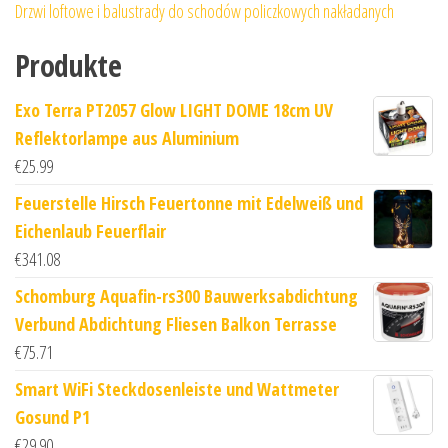
Drzwi loftowe i balustrady do schodów policzkowych nakładanych
Produkte
Exo Terra PT2057 Glow LIGHT DOME 18cm UV
Reflektorlampe aus Aluminium
€
25.99
Feuerstelle Hirsch Feuertonne mit Edelweiß und
Eichenlaub Feuerflair
€
341.08
Schomburg Aquafin-rs300 Bauwerksabdichtung
Verbund Abdichtung Fliesen Balkon Terrasse
€
75.71
Smart WiFi Steckdosenleiste und Wattmeter
Gosund P1
€
29.90