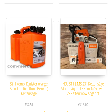
Stihl Kombi Kanister orange
NEU STIHL MS 231 Kettensäge
Standard für Öl und Benzin (
Motorsäge mit 35 cm 1x Schwert
Kettensäge
2x Ketten wow Angebot
€
37.51
€
415.00