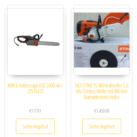
IKRA E-Kettensäge KSE 2400-40 |
NEU STIHL TS 800 kraftvoller 5,0
23514120
kW-Trennschleifer mit 400 mm
Diamanttrennscheibe
€
117.81
€
1,450.00
Siehe Angebot
Siehe Angebot