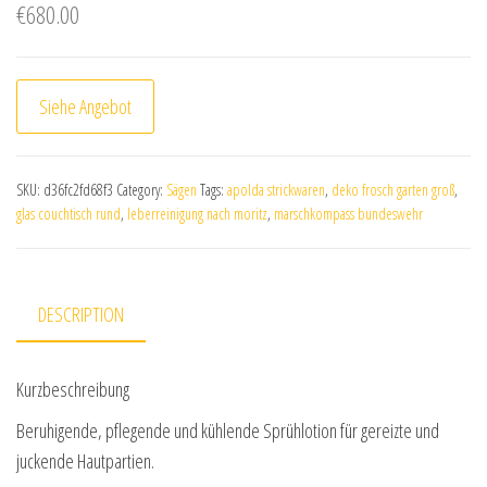
€
680.00
Siehe Angebot
SKU:
d36fc2fd68f3
Category:
Sägen
Tags:
apolda strickwaren
,
deko frosch garten groß
,
glas couchtisch rund
,
leberreinigung nach moritz
,
marschkompass bundeswehr
DESCRIPTION
Kurzbeschreibung
Beruhigende, pflegende und kühlende Sprühlotion für gereizte und
juckende Hautpartien.