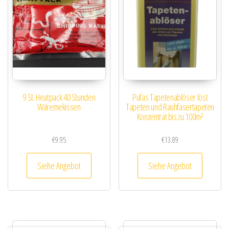
9 St. Heatpack 40 Stunden
Pufas Tapetenablöser löst
Wäremekissen
Tapeten und Rauhfasertapeten
Konzentrat bis zu 100m²
€
9.95
€
13.89
Siehe Angebot
Siehe Angebot