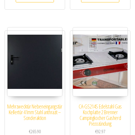
Mehrzwecktür Nebeneingangstür
CA-GS214S Edelstahl Gas
Kellertür 41mm Stahl anthrazit –
Kochplatte 2 Brenner
Sonderaktion
Campingkocher Gasherd
Piezozündung
€
265.90
€
92.97