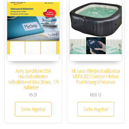
Avery Zweckform 3334
XXL Luxus Whirlpool aufblasbar
Haushaltsetiketten
MSPA 2022 Outdoor + Indoor
selbstklebend (66 x 38 mm, 174
Pool Heizung 6 Personen
Aufkleber …
€
9.29
€
803.12
Siehe Angebot
Siehe Angebot