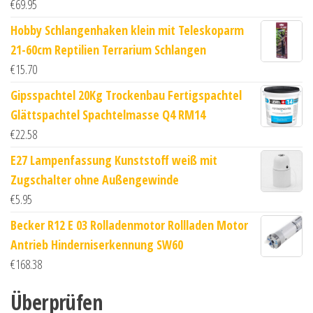
€
69.95
Hobby Schlangenhaken klein mit Teleskoparm
21-60cm Reptilien Terrarium Schlangen
€
15.70
Gipsspachtel 20Kg Trockenbau Fertigspachtel
Glättspachtel Spachtelmasse Q4 RM14
€
22.58
E27 Lampenfassung Kunststoff weiß mit
Zugschalter ohne Außengewinde
€
5.95
Becker R12 E 03 Rolladenmotor Rollladen Motor
Antrieb Hinderniserkennung SW60
€
168.38
Überprüfen