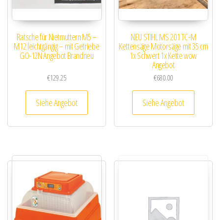
Ratsche für Nietmuttern M5 –
NEU STIHL MS 201 TC-M
M12 leichtgängig – mit Getriebe
Kettensäge Motorsäge mit 35 cm
GO-12N Angebot Brandneu
1x Schwert 1x Kette wow
Angebot
€
129.25
€
680.00
Siehe Angebot
Siehe Angebot