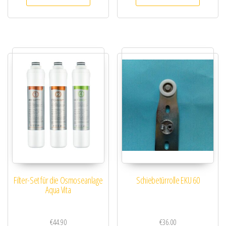
Filter-Set für die Osmoseanlage
Schiebetürrolle EKU 60
Aqua Vita
€
44.90
€
36.00