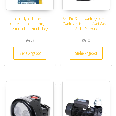
Josera Hypoallergenic –
Arlo Pro 3 Überwachungskamera
Getreidefreie Ernährung für
(Nachtsicht in Farbe, Zwei-Wege-
empfindliche Hunde 15kg
Audio) Schwarz
€
69.39
€
99.00
Siehe Angebot
Siehe Angebot