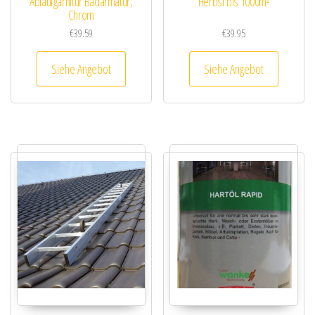
Ablaufgarnitur Badarmatur,
Herbst bis 1000m²
Chrom
€
39.59
€
39.95
Siehe Angebot
Siehe Angebot