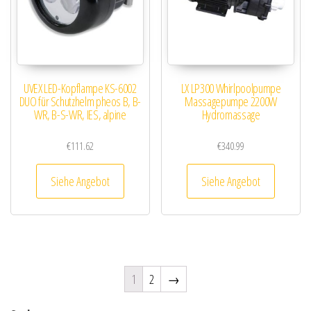
UVEX LED-Kopflampe KS-6002
LX LP300 Whirlpoolpumpe
DUO für Schutzhelm pheos B, B-
Massagepumpe 2200W
WR, B-S-WR, IES, alpine
Hydromassage
€
111.62
€
340.99
Siehe Angebot
Siehe Angebot
1
2
→