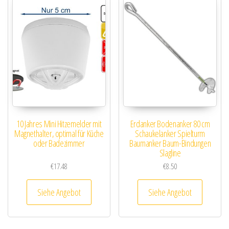
10 Jahres Mini Hitzemelder mit
Erdanker Bodenanker 80 cm
Magnethalter, optimal für Küche
Schaukelanker Spielturm
oder Badezimmer
Baumanker Baum-Bindungen
Slagline
€
17.48
€
8.50
Siehe Angebot
Siehe Angebot