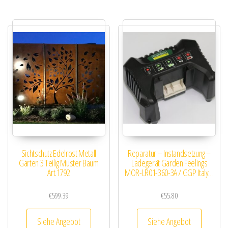
Sichtschutz Edelrost Metall
Reparatur – Instandsetzung –
Garten 3 Teilig Muster Baum
Ladegerät Garden Feelings
Art.1792
MOR-LR01-360-3A / GGP Italy…
€
599.39
€
55.80
Siehe Angebot
Siehe Angebot