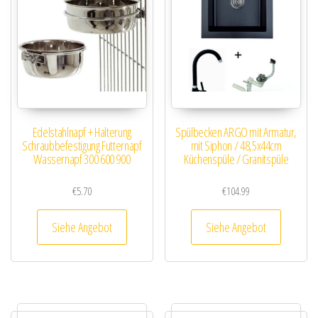
Edelstahlnapf + Halterung
Spülbecken ARGO mit Armatur,
Schraubbefestigung Futternapf
mit Siphon / 48,5x44cm
Wassernapf 300 600 900
Küchenspüle / Granitspüle
€
5.70
€
104.99
Siehe Angebot
Siehe Angebot