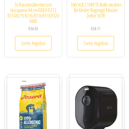
3x Rasenmähermesser
10m VLIES TAPETE Rolle modern
Husqvarna 94 cm RIDER R213
für Kinder Flugzeuge Muster
R214 R215 R216 R316 R318 R320
Dekor 5878
AWD
€
34.65
€
34.11
Siehe Angebot
Siehe Angebot