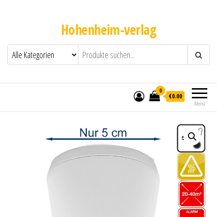
Hohenheim-verlag
0
€0.00
Menü