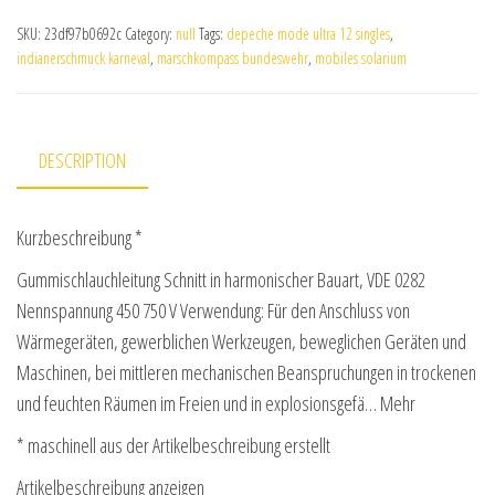
SKU:
23df97b0692c
Category:
null
Tags:
depeche mode ultra 12 singles
,
indianerschmuck karneval
,
marschkompass bundeswehr
,
mobiles solarium
DESCRIPTION
Kurzbeschreibung *
Gummischlauchleitung Schnitt in harmonischer Bauart, VDE 0282
Nennspannung 450 750 V Verwendung: Für den Anschluss von
Wärmegeräten, gewerblichen Werkzeugen, beweglichen Geräten und
Maschinen, bei mittleren mechanischen Beanspruchungen in trockenen
und feuchten Räumen im Freien und in explosionsgefä… Mehr
* maschinell aus der Artikelbeschreibung erstellt
Artikelbeschreibung anzeigen