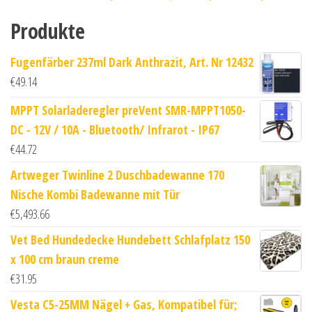
Produkte
Fugenfärber 237ml Dark Anthrazit, Art. Nr 12432
€
49.14
MPPT Solarladeregler preVent SMR-MPPT1050-
DC - 12V / 10A - Bluetooth/ Infrarot - IP67
€
44.72
Artweger Twinline 2 Duschbadewanne 170
Nische Kombi Badewanne mit Tür
€
5,493.66
Vet Bed Hundedecke Hundebett Schlafplatz 150
x 100 cm braun creme
€
31.95
Vesta C5-25MM Nägel + Gas, Kompatibel für;