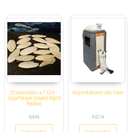
20 Sepiaschalen ca. 7-12cm –
Vesper Kratztonne Cubo Tower
Sepia Pickstein Schnabel Vögel &
Reptilien
€
26.90
€
123.14
Siehe Angebot
Siehe Angebot