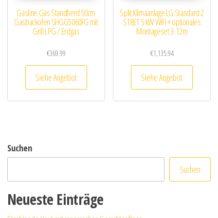
Gasline Gas Standherd 50cm
Split Klimaanlage LG Standard 2
Gasbackofen SHGG5060FG mit
S18ET 5 kW WiFi + optionales
Grill LPG / Erdgas
Montageset 3-12m
€
369.99
€
1,135.94
Siehe Angebot
Siehe Angebot
Suchen
Suchen
Neueste Einträge