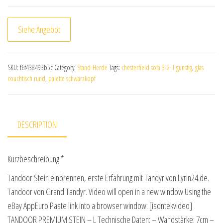
Siehe Angebot
SKU:
f6f438493b5c
Category:
Stand-Herde
Tags:
chesterfield sofa 3-2-1 günstig
,
glas
couchtisch rund
,
palette schwarzkopf
DESCRIPTION
Kurzbeschreibung *
Tandoor Stein einbrennen, erste Erfahrung mit Tandyr von Lyrin24.de.
Tandoor von Grand Tandyr. Video will open in a new window Using the
eBay AppEuro Paste link into a browser window: [isdntekvideo]
TANDOOR PREMIUM STEIN – L Technische Daten: – Wandstärke: 7cm –