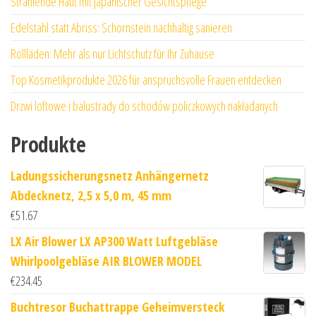
Strahlende Haut mit japanischer Gesichtspflege
Edelstahl statt Abriss: Schornstein nachhaltig sanieren
Rollläden: Mehr als nur Lichtschutz für Ihr Zuhause
Top Kosmetikprodukte 2026 für anspruchsvolle Frauen entdecken
Drzwi loftowe i balustrady do schodów policzkowych nakładanych
Produkte
Ladungssicherungsnetz Anhängernetz
Abdecknetz, 2,5 x 5,0 m, 45 mm
€
51.67
LX Air Blower LX AP300 Watt Luftgebläse
Whirlpoolgebläse AIR BLOWER MODEL
€
234.45
Buchtresor Buchattrappe Geheimversteck