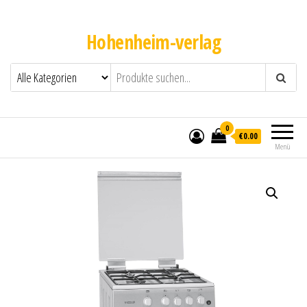
Hohenheim-verlag
0
€0.00
Menü