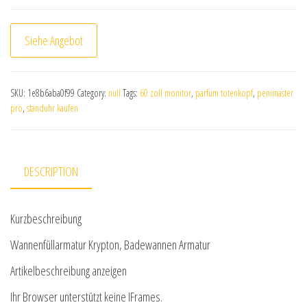
Siehe Angebot
SKU:
1e8b6aba0f99
Category:
null
Tags:
60 zoll monitor
,
parfüm totenkopf
,
penimaster
pro
,
standuhr kaufen
DESCRIPTION
Kurzbeschreibung
Wannenfüllarmatur Krypton, Badewannen Armatur
Artikelbeschreibung anzeigen
Ihr Browser unterstützt keine IFrames.