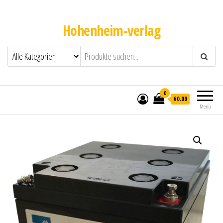
Hohenheim-verlag
0
€0.00
Menü