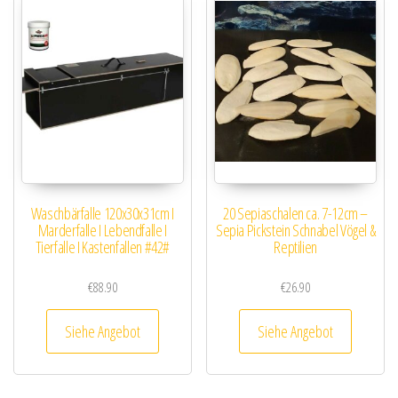
Waschbärfalle 120x30x31cm I
20 Sepiaschalen ca. 7-12cm –
Marderfalle I Lebendfalle I
Sepia Pickstein Schnabel Vögel &
Tierfalle I Kastenfallen #42#
Reptilien
€
88.90
€
26.90
Siehe Angebot
Siehe Angebot