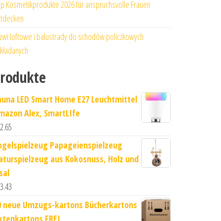
p Kosmetikprodukte 2026 für anspruchsvolle Frauen
tdecken
zwi loftowe i balustrady do schodów policzkowych
kładanych
rodukte
auna LED Smart Home E27 Leuchtmittel
mazon Alex, SmartLIfe
2.65
ogelspielzeug Papageienspielzeug
aturspielzeug aus Kokosnuss, Holz und
sal
3.43
0 neue Umzugs-kartons Bücherkartons
ktenkartons FREI