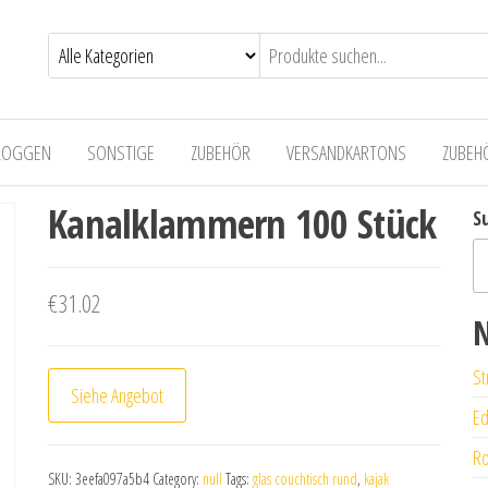
LOGGEN
SONSTIGE
ZUBEHÖR
VERSANDKARTONS
ZUBEH
Kanalklammern 100 Stück
S
€
31.02
N
St
Siehe Angebot
Ed
Ro
SKU:
3eefa097a5b4
Category:
null
Tags:
glas couchtisch rund
,
kajak