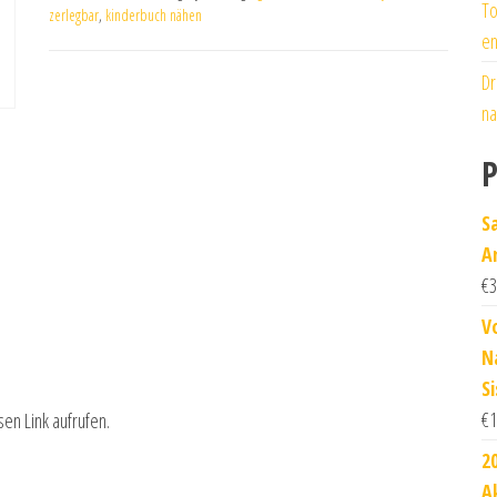
To
zerlegbar
,
kinderbuch nähen
en
Dr
na
P
S
A
€
3
V
N
Si
€
1
sen Link aufrufen.
2
A