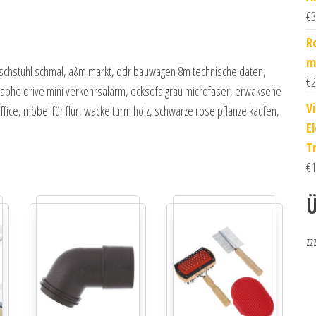
€
3
R
m
ischstuhl schmal, a&m markt, ddr bauwagen 8m technische daten,
€
2
aphe drive mini verkehrsalarm, ecksofa grau microfaser, erwaksene
V
fice, möbel für flur, wackelturm holz, schwarze rose pflanze kaufen,
E
T
€
1
Ü
zz