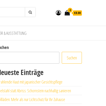
0
€0.00
ÖR & AUSSTATTUNG
uchen
Suchen
eueste Einträge
rahlende Haut mit japanischer Gesichtspflege
elstahl statt Abriss: Schornstein nachhaltig sanieren
llläden: Mehr als nur Lichtschutz für Ihr Zuhause