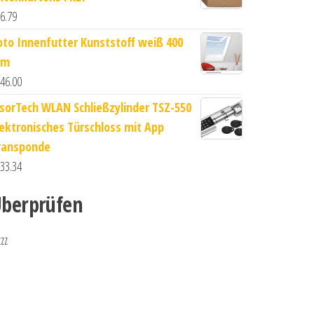
6.79
oto Innenfutter Kunststoff weiß 400
m
46.00
isorTech WLAN Schließzylinder TSZ-550
lektronisches Türschloss mit App
ransponde
33.34
berprüfen
zzz