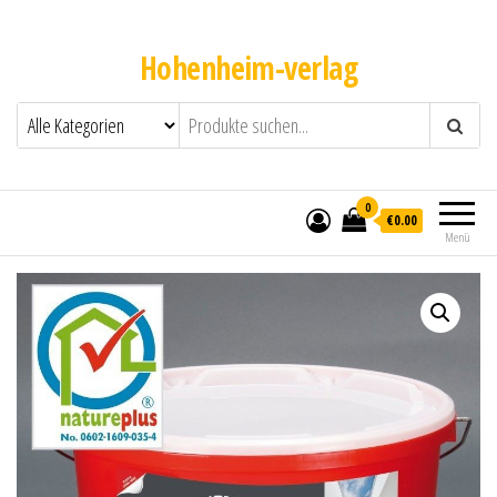
Hohenheim-verlag
0
€0.00
Menü