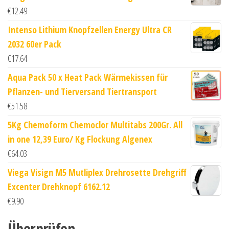
€
12.49
Intenso Lithium Knopfzellen Energy Ultra CR
2032 60er Pack
€
17.64
Aqua Pack 50 x Heat Pack Wärmekissen für
Pflanzen- und Tierversand Tiertransport
€
51.58
5Kg Chemoform Chemoclor Multitabs 200Gr. All
in one 12,39 Euro/ Kg Flockung Algenex
€
64.03
Viega Visign M5 Mutliplex Drehrosette Drehgriff
Excenter Drehknopf 6162.12
€
9.90
Überprüfen