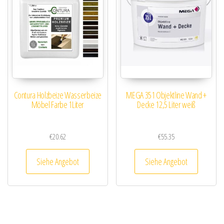
Contura Holzbeize Wasserbeize
MEGA 351 Objektline Wand +
Möbel Farbe 1Liter
Decke 12,5 Liter weiß
€
20.62
€
55.35
Siehe Angebot
Siehe Angebot