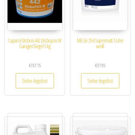
Caparol Disbon 442 Disbopox W
MEGA 354 Supermatt 5 Liter
GaragenSiegel 5 kg
weiß
€
157.15
€
37.95
Siehe Angebot
Siehe Angebot