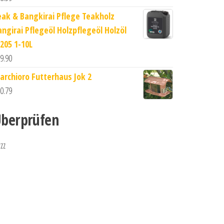
eak & Bangkirai Pflege Teakholz
angirai Pflegeöl Holzpflegeöl Holzöl
205 1-10L
9.90
archioro Futterhaus Jok 2
0.79
berprüfen
zzz