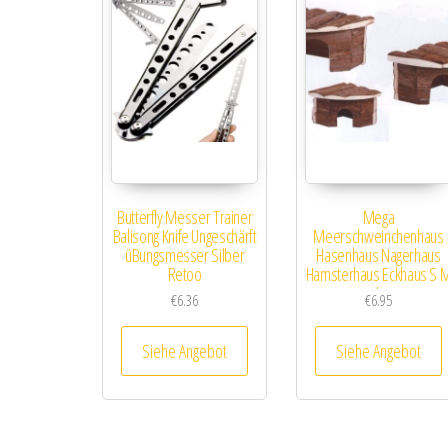
Butterfly Messer Trainer
Mega
Balisong Knife Ungeschärft
Meerschweinchenhaus
üBungsmesser Silber
Hasenhaus Nagerhaus
Retoo
Hamsterhaus Eckhaus S 
L
€
6.36
€
6.95
Siehe Angebot
Siehe Angebot