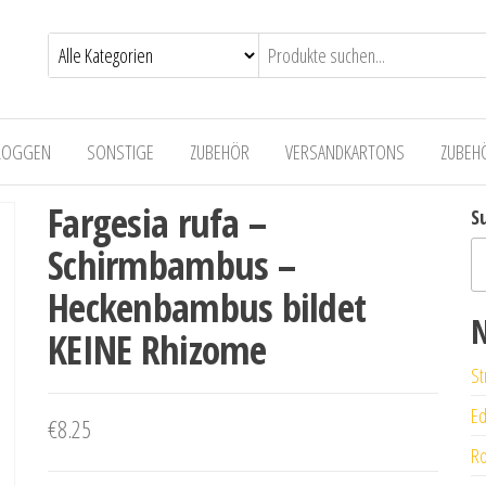
LOGGEN
SONSTIGE
ZUBEHÖR
VERSANDKARTONS
ZUBEH
Fargesia rufa –
S
Schirmbambus –
Heckenbambus bildet
N
KEINE Rhizome
St
Ed
€
8.25
Ro