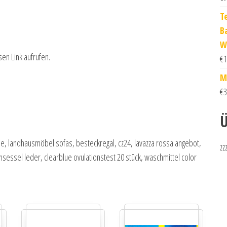
T
B
W
sen Link aufrufen.
€
1
M
€
3
Ü
le, landhausmöbel sofas, besteckregal, cz24, lavazza rossa angebot,
zz
hsessel leder, clearblue ovulationstest 20 stück, waschmittel color