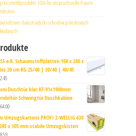
p Kosmetikprodukte 2026 für anspruchsvolle Frauen
tdecken
zwi loftowe i balustrady do schodów policzkowych
kładanych
rodukte
SS e.K. Schaumstoffplatten 100 x 200 x
 bis 20 cm RG 25/40 | 30/40 | 40/45
2.45
loni Duschtür klar 87-91x1900mm
endeltür Schwingtür Duschkabine
64.00
0x Umzugskartons PROFI 2-WELLIG 630
 285 x 305 mm stabile Umzugskisten
8.59