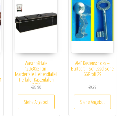
Waschbärfalle
AMF Kastenschloss –
120x30x31cm I
Buntbart – Schlüssel Serie
Marderfalle I Lebendfalle I
66 Profil 29
M
Tierfalle I Kastenfallen
#42#
€
88.90
€
9.99
Siehe Angebot
Siehe Angebot