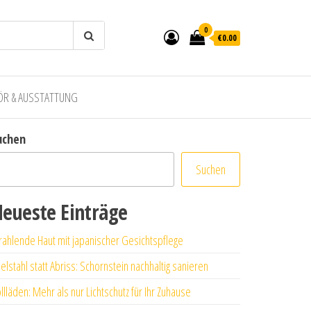
0
€0.00
ÖR & AUSSTATTUNG
uchen
Suchen
eueste Einträge
rahlende Haut mit japanischer Gesichtspflege
elstahl statt Abriss: Schornstein nachhaltig sanieren
llläden: Mehr als nur Lichtschutz für Ihr Zuhause