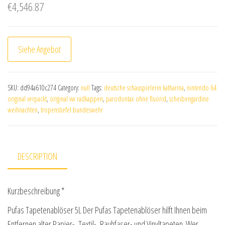
€
4,546.87
Siehe Angebot
SKU:
dd94a610c274
Category:
null
Tags:
deutsche schauspielerin katharina
,
nintendo 64
original verpackt
,
original vw radkappen
,
parodontax ohne fluorid
,
scheibengardine
weihnachten
,
tropenstiefel bundeswehr
DESCRIPTION
Kurzbeschreibung *
Pufas Tapetenablöser 5L Der Pufas Tapetenablöser hilft Ihnen beim
Entfernen alter Papier-, Textil-, Rauhfaser- und Vinyltapeten. Wer