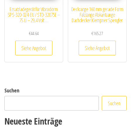
Ersatzladegerät für Vibradorm
Deckzange 160 mm gerade Form
SPS-320-024-EU / STD-32075E –
Falzzange Abkantzange
7S Li – 29,4 Volt …
Dachdecker Klempner Spengler
€
44.64
€
165.27
Siehe Angebot
Siehe Angebot
Suchen
Suchen
Neueste Einträge