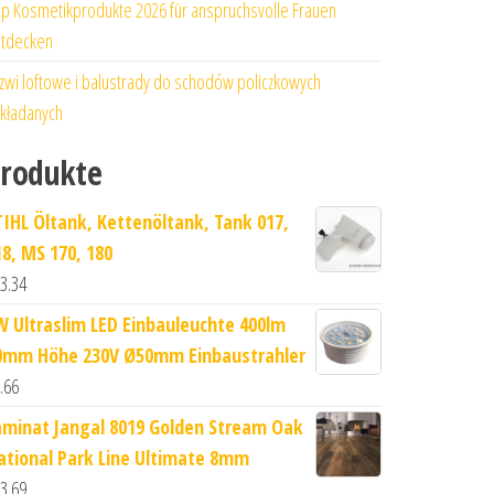
p Kosmetikprodukte 2026 für anspruchsvolle Frauen
tdecken
zwi loftowe i balustrady do schodów policzkowych
kładanych
rodukte
TIHL Öltank, Kettenöltank, Tank 017,
18, MS 170, 180
3.34
W Ultraslim LED Einbauleuchte 400lm
0mm Höhe 230V Ø50mm Einbaustrahler
.66
aminat Jangal 8019 Golden Stream Oak
ational Park Line Ultimate 8mm
3.69