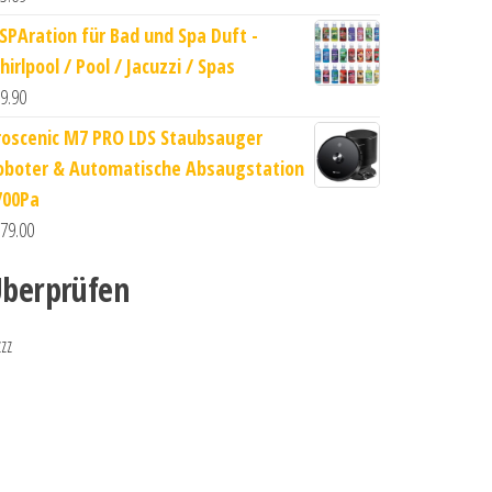
nSPAration für Bad und Spa Duft -
irlpool / Pool / Jacuzzi / Spas
9.90
roscenic M7 PRO LDS Staubsauger
oboter & Automatische Absaugstation
700Pa
79.00
berprüfen
zzz