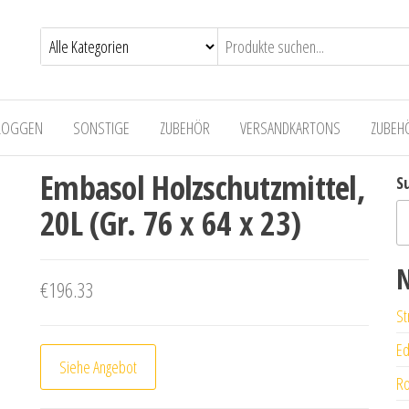
LOGGEN
SONSTIGE
ZUBEHÖR
VERSANDKARTONS
ZUBEH
Embasol Holzschutzmittel,
S
20L (Gr. 76 x 64 x 23)
N
€
196.33
St
Ed
Siehe Angebot
Ro