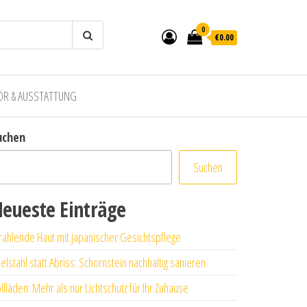
0
€0.00
ÖR & AUSSTATTUNG
uchen
Suchen
eueste Einträge
rahlende Haut mit japanischer Gesichtspflege
elstahl statt Abriss: Schornstein nachhaltig sanieren
llläden: Mehr als nur Lichtschutz für Ihr Zuhause