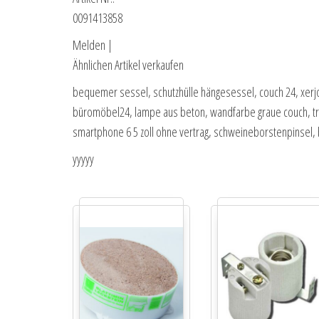
0091413858
Melden |
Ähnlichen Artikel verkaufen
bequemer sessel, schutzhülle hängesessel, couch 24, xerj
büromöbel24, lampe aus beton, wandfarbe graue couch, tr
smartphone 6 5 zoll ohne vertrag, schweineborstenpinsel, b
yyyyy