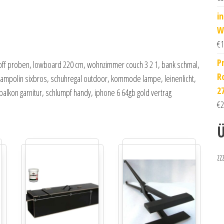
i
Wh
€
1
P
off proben, lowboard 220 cm, wohnzimmer couch 3 2 1, bank schmal,
R
ampolin sixbros, schuhregal outdoor, kommode lampe, leinenlicht,
2
alkon garnitur, schlumpf handy, iphone 6 64gb gold vertrag
€
2
Ü
zz