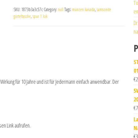
To
SKU:
1873b3a3c57c
Category:
null
Tags:
münzen kanada
,
samsonite
en
gürteltasche
,
spur 1 lok
Dr
na
P
S
0
€
2
irkung für 10 Jahre und ist für Jedermann einfach anwendbar. Der
5
2
€
7
L
sen Link aufrufen.
N
€
3