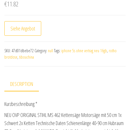
€
11.82
Siehe Angebot
SKU:
47d01dbebe72
Category:
null
Tags:
iphone 5s ohne vertrag neu 16gb
,
rotho
brotdose
,
tibouchina
DESCRIPTION
Kurzbeschreibung *
NEU OVP ORIGINAL STIHL MS 462 Kettensäge Motorsäge mit 50 cm 1x
Schwert 2x Ketten Technische Daten Schienenlänge 40-90 cm Hubraum