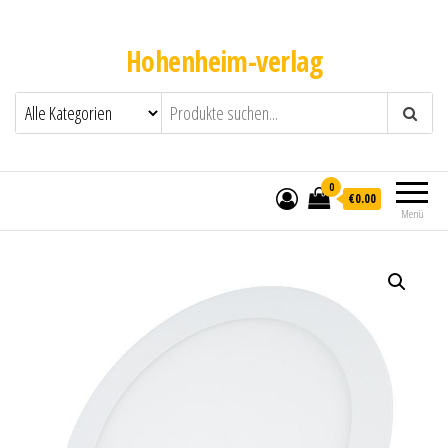
Hohenheim-verlag
0
€0.00
Menü