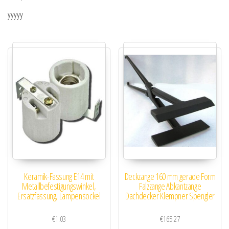
yyyyy
Keramik-Fassung E14 mit
Deckzange 160 mm gerade Form
Metallbefestigungswinkel,
Falzzange Abkantzange
Ersatzfassung, Lampensockel
Dachdecker Klempner Spengler
€
1.03
€
165.27