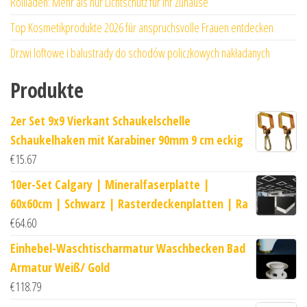
Rollläden: Mehr als nur Lichtschutz für Ihr Zuhause
Top Kosmetikprodukte 2026 für anspruchsvolle Frauen entdecken
Drzwi loftowe i balustrady do schodów policzkowych nakładanych
Produkte
2er Set 9x9 Vierkant Schaukelschelle
Schaukelhaken mit Karabiner 90mm 9 cm eckig
€
15.67
10er-Set Calgary | Mineralfaserplatte |
60x60cm | Schwarz | Rasterdeckenplatten | Ra
€
64.60
Einhebel-Waschtischarmatur Waschbecken Bad
Armatur Weiß/ Gold
€
118.79