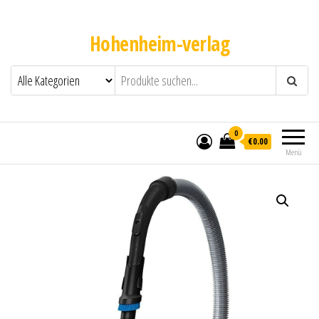
Hohenheim-verlag
0
€0.00
Menü