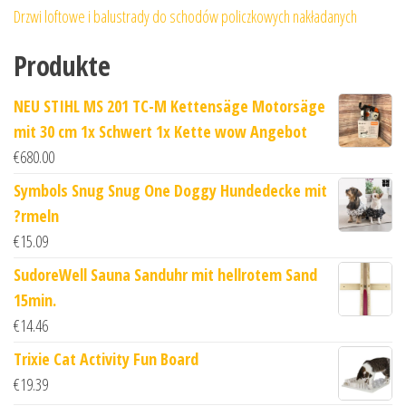
Drzwi loftowe i balustrady do schodów policzkowych nakładanych
Produkte
NEU STIHL MS 201 TC-M Kettensäge Motorsäge
mit 30 cm 1x Schwert 1x Kette wow Angebot
€
680.00
Symbols Snug Snug One Doggy Hundedecke mit
?rmeln
€
15.09
SudoreWell Sauna Sanduhr mit hellrotem Sand
15min.
€
14.46
Trixie Cat Activity Fun Board
€
19.39