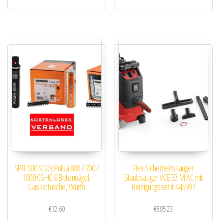
SPIT 500 Stück Pulsa 800 / 700 /
Flex Sicherheitssauger
1000 C6 HC 6 Betonnägel,
Staubsauger VCE 33 M AC mit
Gaskartusche, Würth
Reinigungsset # 445991
€
12.60
€
805.23