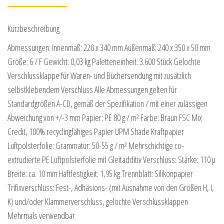
Kurzbeschreibung
Abmessungen: Innenmaß: 220 x 340 mm Außenmaß: 240 x 350 x 50 mm
Größe: 6 / F Gewicht: 0,03 kg Paletteneinheit: 3.600 Stück Gelochte
Verschlussklappe für Waren- und Büchersendung mit zusätzlich
selbstklebendem Verschluss Alle Abmessungen gelten für
Standardgrößen A-CD, gemäß der Spezifikation / mit einer zulässigen
Abweichung von +/-3 mm Papier: PE 80 g / m² Farbe: Braun FSC Mix
Credit, 100% recyclingfähiges Papier UPM Shade Kraftpapier
Luftpolsterfolie: Grammatur: 50-55 g / m² Mehrschichtige co-
extrudierte PE Luftpolsterfolie mit Gleitadditiv Verschluss: Stärke: 110 µ
Breite: ca. 10 mm Haftfestigkeit: 1,95 kg Trennblatt: Silikonpapier
Trifixverschluss: Fest-, Adhäsions- (mit Ausnahme von den Größen H, I,
K) und/oder Klammerverschluss, gelochte Verschlussklappen
Mehrmals verwendbar