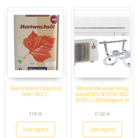
Blanchon Blumor Hartwachsöl
Mitsubishi Klimaanlage Heizung
Farblos B632 5 L
Kompakt MSZ-AP35VGK / MUZ-
AP35VG 3,5 kW Montageset 3m
€
139.54
€
1,342.66
Siehe Angebot
Siehe Angebot