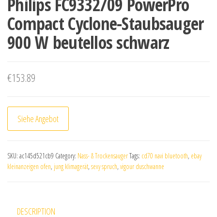
Philips FC9332/09 PowerPro
Compact Cyclone-Staubsauger
900 W beutellos schwarz
€
153.89
Siehe Angebot
SKU:
ac145d521cb9
Category:
Nass- & Trockensauger
Tags:
cd70 navi bluetooth
,
ebay
kleinanzeigen ofen
,
jung klimagerät
,
sexy spruch
,
vigour duschwanne
DESCRIPTION