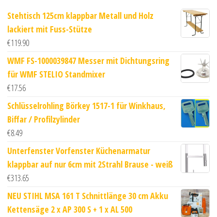
Stehtisch 125cm klappbar Metall und Holz
lackiert mit Fuss-Stütze
€
119.90
WMF FS-1000039847 Messer mit Dichtungsring
für WMF STELIO Standmixer
€
17.56
Schlüsselrohling Börkey 1517-1 für Winkhaus,
Biffar / Profilzylinder
€
8.49
Unterfenster Vorfenster Küchenarmatur
klappbar auf nur 6cm mit 2Strahl Brause - weiß
€
313.65
NEU STIHL MSA 161 T Schnittlänge 30 cm Akku
Kettensäge 2 x AP 300 S + 1 x AL 500