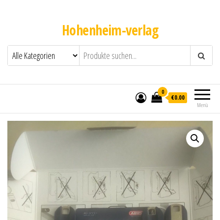
Hohenheim-verlag
0
€0.00
Menü