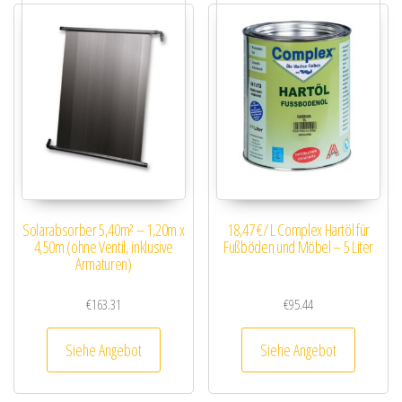
Solarabsorber 5,40m² – 1,20m x
18,47 €/ L Complex Hartöl für
4,50m (ohne Ventil, inklusive
Fußböden und Möbel – 5 Liter
Armaturen)
€
163.31
€
95.44
Siehe Angebot
Siehe Angebot