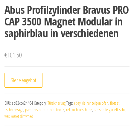
Abus Profilzylinder Bravus PRO
CAP 3500 Magnet Modular in
saphirblau in verschiedenen
€
101.50
Siehe Angebot
SKU:
ab82cce24464
Category:
Türsicherung
Tags:
ebay kleinanzeigen ofen
,
flottjet
tischkreissäge
,
pampers pure protection 5
,
relaxo hausschuhe
,
samsonite gürteltasche
,
was kostet slimymed