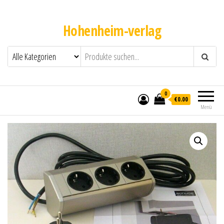
Hohenheim-verlag
0
€0.00
Menü