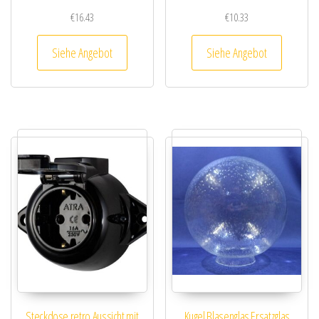
€
16.43
€
10.33
Siehe Angebot
Siehe Angebot
Steckdose retro Aussicht mit
Kugel Blasenglas Ersatzglas