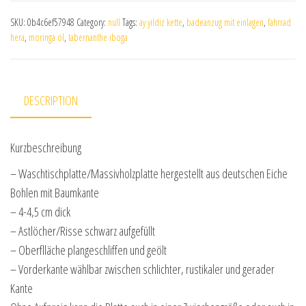
SKU:
0b4c6ef57948
Category:
null
Tags:
ay yildiz kette
,
badeanzug mit einlagen
,
fahrrad
hera
,
moringa öl
,
tabernanthe iboga
DESCRIPTION
Kurzbeschreibung
– Waschtischplatte/Massivholzplatte hergestellt aus deutschen Eiche
Bohlen mit Baumkante
– 4-4,5 cm dick
– Astlöcher/Risse schwarz aufgefüllt
– Oberflläche plangeschliffen und geölt
– Vorderkante wählbar zwischen schlichter, rustikaler und gerader
Kante