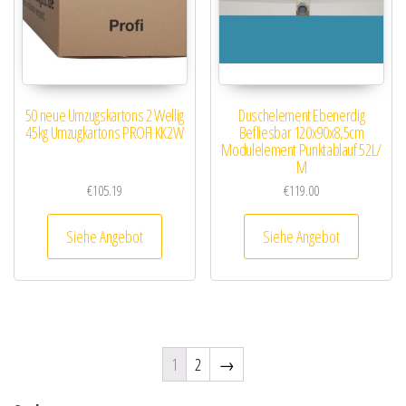
50 neue Umzugskartons 2 Wellig
Duschelement Ebenerdig
45kg Umzugkartons PROFI KK2W
Befliesbar 120x90x8,5cm
Modulelement Punktablauf 52L/
M
€
105.19
€
119.00
Siehe Angebot
Siehe Angebot
1
2
→