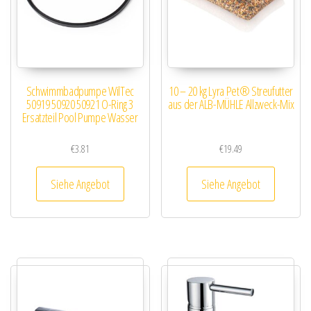
Schwimmbadpumpe WilTec
10 – 20 kg Lyra Pet® Streufutter
50919 50920 50921 O-Ring 3
aus der ALB-MÜHLE Allzweck-Mix
Ersatzteil Pool Pumpe Wasser
€
3.81
€
19.49
Siehe Angebot
Siehe Angebot