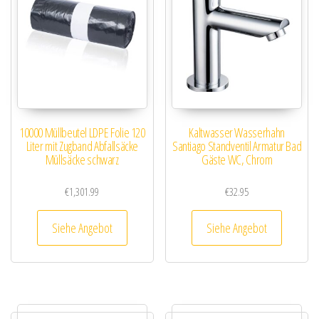
10000 Müllbeutel LDPE Folie 120
Kaltwasser Wasserhahn
Liter mit Zugband Abfallsäcke
Santiago Standventil Armatur Bad
Müllsäcke schwarz
Gäste WC, Chrom
€
1,301.99
€
32.95
Siehe Angebot
Siehe Angebot