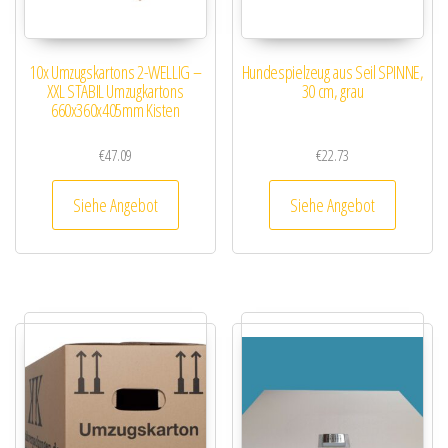
10x Umzugskartons 2-WELLIG –
Hundespielzeug aus Seil SPINNE,
XXL STABIL Umzugkartons
30 cm, grau
660x360x405mm Kisten
€
47.09
€
22.73
Siehe Angebot
Siehe Angebot