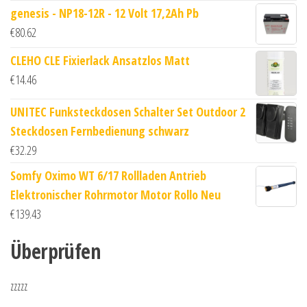
genesis - NP18-12R - 12 Volt 17,2Ah Pb
€
80.62
CLEHO CLE Fixierlack Ansatzlos Matt
€
14.46
UNITEC Funksteckdosen Schalter Set Outdoor 2
Steckdosen Fernbedienung schwarz
€
32.29
Somfy Oximo WT 6/17 Rollladen Antrieb
Elektronischer Rohrmotor Motor Rollo Neu
€
139.43
Überprüfen
zzzzz