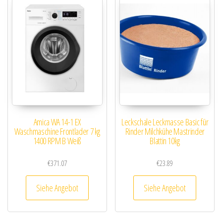
Amica WA 14-1 EX
Leckschale Leckmasse Basic für
Waschmaschine Frontlader 7 kg
Rinder Milchkühe Mastrinder
1400 RPM B Weiß
Blattin 10kg
€
371.07
€
23.89
Siehe Angebot
Siehe Angebot