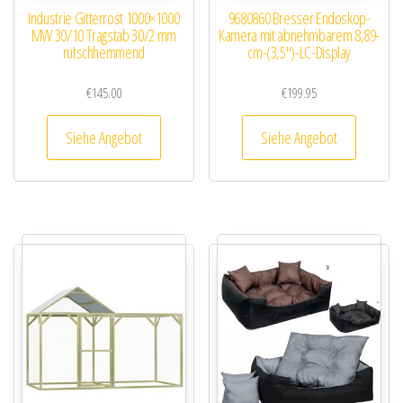
Industrie Gitterrost 1000×1000
9680860 Bresser Endoskop-
MW 30/10 Tragstab 30/2 mm
Kamera mit abnehmbarem 8,89-
rutschhemmend
cm-(3,5″)-LC-Display
€
145.00
€
199.95
Siehe Angebot
Siehe Angebot