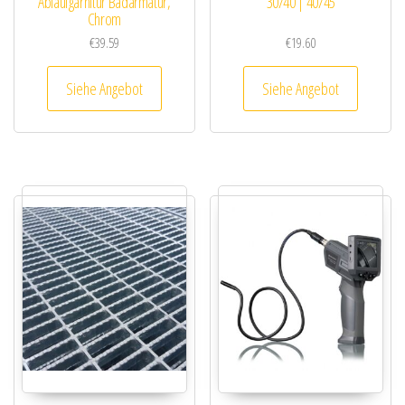
Ablaufgarnitur Badarmatur,
30/40 | 40/45
Chrom
€
39.59
€
19.60
Siehe Angebot
Siehe Angebot