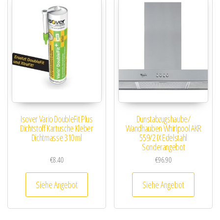
Isover Vario DoubleFit Plus
Dunstabzugshaube/
Dichtstoff Kartusche Kleber
Wandhauben Whirlpool AKR
Dichtmasse 310 ml
559/2 IX Edelstahl
Sonderangebot
€
8.40
€
96.90
Siehe Angebot
Siehe Angebot