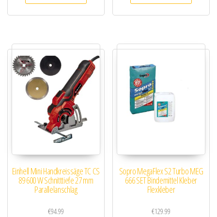
Einhell Mini Handkreissäge TC CS
Sopro MegaFlex S2 Turbo MEG
89 600 W Schnitttiefe 27 mm
666 SET Bindemittel Kleber
Parallelanschlag
Flexkleber
€
94.99
€
129.99