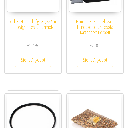
vidaXL Hühnerkäfig 3×1,5×2 m
Hundebett Hundekissen
Imprägniertes Kiefernholz
Hundekorb Hundesofa
Katzenbett Tierbett
€
184.99
€
25.83
Siehe Angebot
Siehe Angebot