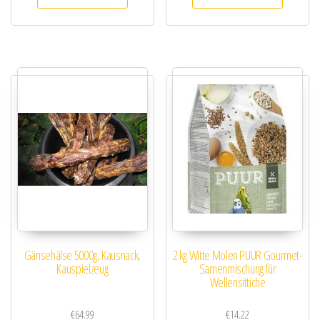
Gänsehälse 5000g, Kausnack,
2 kg Witte Molen PUUR Gourmet-
Kauspielzeug
Samenmischung für
Wellensittiche
€
64.99
€
14.22