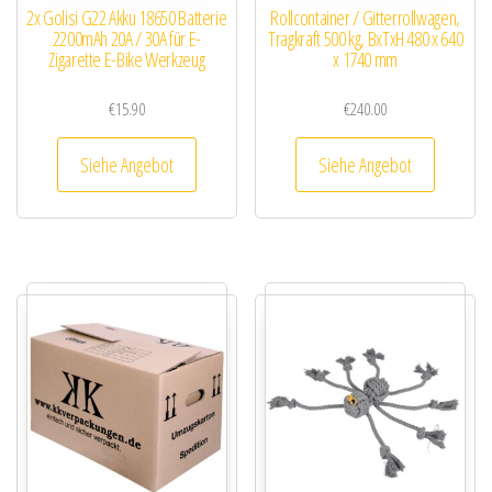
2x Golisi G22 Akku 18650 Batterie
Rollcontainer / Gitterrollwagen,
2200mAh 20A / 30A für E-
Tragkraft 500 kg, BxTxH 480 x 640
Zigarette E-Bike Werkzeug
x 1740 mm
€
15.90
€
240.00
Siehe Angebot
Siehe Angebot