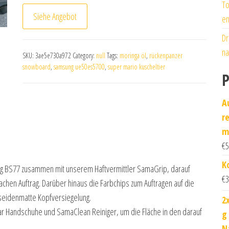
To
Siehe Angebot
en
Dr
na
SKU:
3ae5e730a972
Category:
null
Tags:
moringa öl
,
rückenpanzer
snowboard
,
samsung ue50es5700
,
super mario kuscheltier
P
A
r
m
€
5
K
ng BS77 zusammen mit unserem Haftvermittler SamaGrip, darauf
€
3
chen Auftrag. Darüber hinaus die Farbchips zum Auftragen auf die
 seidenmatte Kopfversiegelung.
2
Paar Handschuhe und SamaClean Reiniger, um die Fläche in den darauf
g
N