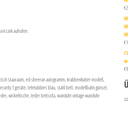
€
2
W
W
sen Link aufrufen.
W
€
1
C
w
€
9
elltisch stauraum, ed sheeran autogramm, krabbenkutter modell,
Ü
ecurity 3 geräte, teletubbies blau, stahl bett, modellbahn günsel,
er, wickeltische, leder bettsofa, wanduhr vintage wanduhr
zz