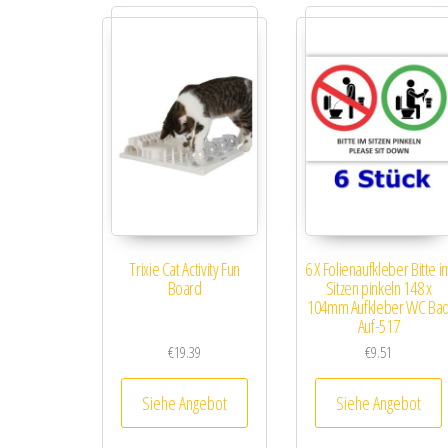
Trixie Cat Activity Fun
6 X Folienaufkleber Bitte i
Board
Sitzen pinkeln 148 x
104mm Aufkleber WC Ba
Auf-517
€
19.39
€
9.51
Siehe Angebot
Siehe Angebot