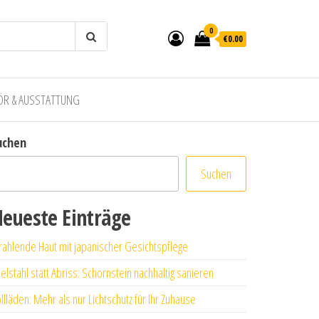
0
€0.00
ÖR & AUSSTATTUNG
uchen
Suchen
eueste Einträge
rahlende Haut mit japanischer Gesichtspflege
elstahl statt Abriss: Schornstein nachhaltig sanieren
llläden: Mehr als nur Lichtschutz für Ihr Zuhause