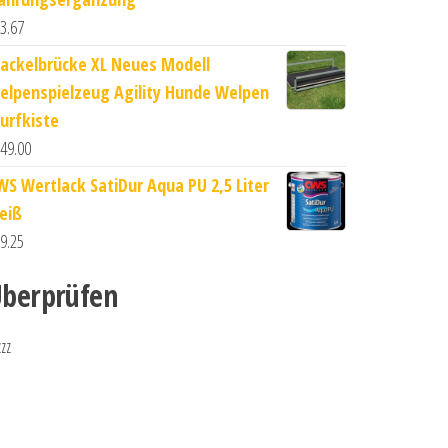
3.67
ackelbrücke XL Neues Modell
elpenspielzeug Agility Hunde Welpen
urfkiste
49.00
WS Wertlack SatiDur Aqua PU 2,5 Liter
eiß
9.25
berprüfen
zzz