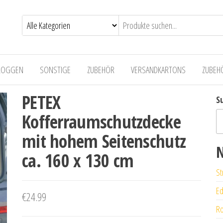
LOGGEN
SONSTIGE
ZUBEHÖR
VERSANDKARTONS
ZUBEH
PETEX
S
Kofferraumschutzdecke
mit hohem Seitenschutz
N
ca. 160 x 130 cm
St
Ed
€
24.99
Ro