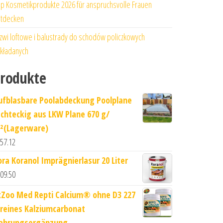
p Kosmetikprodukte 2026 für anspruchsvolle Frauen
tdecken
zwi loftowe i balustrady do schodów policzkowych
kładanych
rodukte
ufblasbare Poolabdeckung Poolplane
echteckig aus LKW Plane 670 g/
²(Lagerware)
57.12
ora Koranol Imprägnierlasur 20 Liter
09.50
xZoo Med Repti Calcium® ohne D3 227
 reines Kalziumcarbonat
ahrungsergänzung