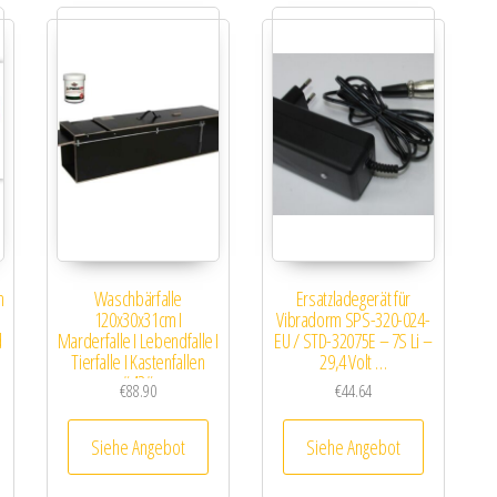
m
Waschbärfalle
Ersatzladegerät für
120x30x31cm I
Vibradorm SPS-320-024-
d
Marderfalle I Lebendfalle I
EU / STD-32075E – 7S Li –
Tierfalle I Kastenfallen
29,4 Volt …
#42#
€
88.90
€
44.64
Siehe Angebot
Siehe Angebot