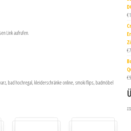
D
€
1
C
sen Link aufrufen.
E
Z
€
7
B
Q
€
9
warz, bad hochregal, kleiderschränke online, smoki flips, badmöbel
Ü
zz