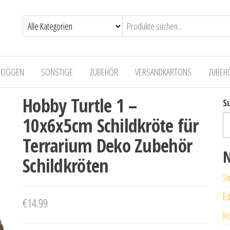
LOGGEN
SONSTIGE
ZUBEHÖR
VERSANDKARTONS
ZUBEH
Hobby Turtle 1 –
S
10x6x5cm Schildkröte für
Terrarium Deko Zubehör
N
Schildkröten
St
Ed
€
14.99
Ro