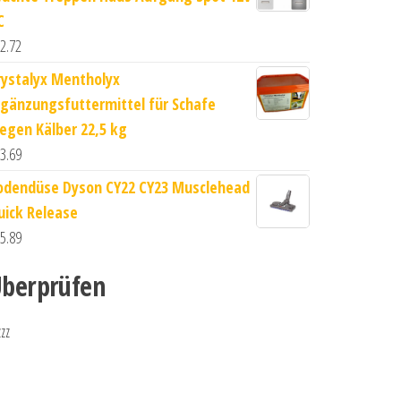
C
2.72
rystalyx Mentholyx
rgänzungsfuttermittel für Schafe
iegen Kälber 22,5 kg
3.69
odendüse Dyson CY22 CY23 Musclehead
uick Release
5.89
berprüfen
zzz