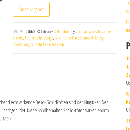
To
Siehe Angebot
en
Dr
na
SKU:
91fcc3bb0928
Category:
Dekoration
Tags:
brabantia wäschespinne lift-
o-matic
,
flottjet tischkreissäge
,
kaiser porzellan vase nossek
,
ketogen
P
tropfen original
,
t shirt eisernes kreuz
T
T
Z
€
6
S
k
chend echt wirkende Deko- Schildkröten sind der Hingucker. Der
€
1
reu nachgebildet. Diese handbemalten Schildkröten wirken enorm
ec… Mehr
Z
L