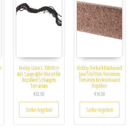
e
Hobby Liane L 100x9cm
Hobby Zierkork Rückwand
inkl. Saugnäpfe Wurzel für
Java 50x30cm Terrarium
Reptilien Schlangen
Terrarien Korkrückwand
Terrarium
Reptilien
€
32.50
€
16.50
Siehe Angebot
Siehe Angebot