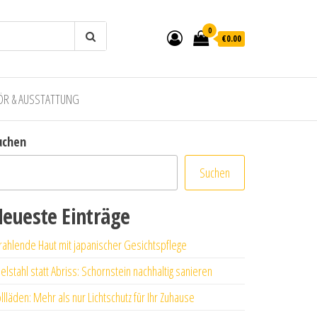
0
€0.00
ÖR & AUSSTATTUNG
uchen
Suchen
eueste Einträge
rahlende Haut mit japanischer Gesichtspflege
elstahl statt Abriss: Schornstein nachhaltig sanieren
llläden: Mehr als nur Lichtschutz für Ihr Zuhause