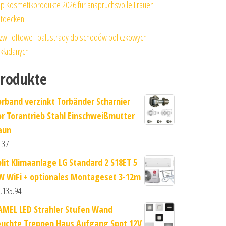
p Kosmetikprodukte 2026 für anspruchsvolle Frauen
tdecken
zwi loftowe i balustrady do schodów policzkowych
kładanych
rodukte
orband verzinkt Torbänder Scharnier
or Torantrieb Stahl Einschweißmutter
aun
.37
plit Klimaanlage LG Standard 2 S18ET 5
W WiFi + optionales Montageset 3-12m
,135.94
AMEL LED Strahler Stufen Wand
euchte Treppen Haus Aufgang Spot 12V