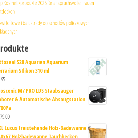
p Kosmetikprodukte 2026 für anspruchsvolle Frauen
tdecken
zwi loftowe i balustrady do schodów policzkowych
kładanych
rodukte
ttoseal S28 Aquarien Aquarium
errarium SIlikon 310 ml
.95
roscenic M7 PRO LDS Staubsauger
oboter & Automatische Absaugstation
700Pa
79.00
XL Luxus freistehende Holz-Badewanne
50x67 Holzbadewanne Tauchbecken