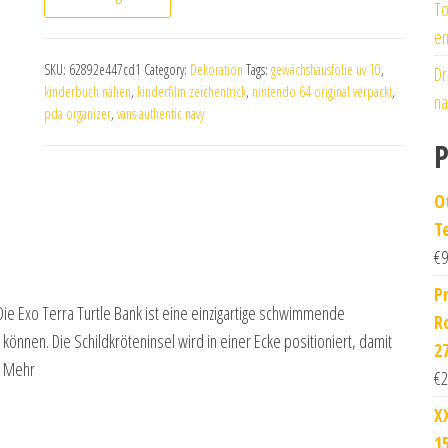
To
en
SKU:
62892e447cd1
Category:
Dekoration
Tags:
gewächshausfolie uv 10
,
Dr
kinderbuch nähen
,
kinderfilm zeichentrick
,
nintendo 64 original verpackt
,
na
pda organizer
,
vans authentic navy
P
O
T
€
9
P
ie Exo Terra Turtle Bank ist eine einzigartige schwimmende
R
können. Die Schildkröteninsel wird in einer Ecke positioniert, damit
2
… Mehr
€
2
X
1