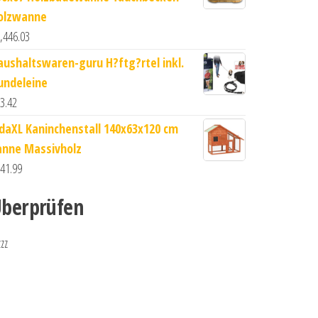
olzwanne
,446.03
aushaltswaren-guru H?ftg?rtel inkl.
undeleine
3.42
idaXL Kaninchenstall 140x63x120 cm
anne Massivholz
41.99
berprüfen
zzz