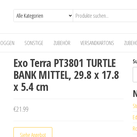
LOGGEN
SONSTIGE
ZUBEHÖR
VERSANDKARTONS
ZUBEH
Exo Terra PT3801 TURTLE
S
BANK MITTEL, 29.8 x 17.8
x 5.4 cm
N
St
€
21.99
Ed
Ro
Siehe Angebot