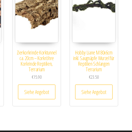
Zierkorkrinde Korktunnel
Hobby Liane M 80x6cm
ca. 20cm – Korkröhre
inkl. Saugnäpfe Wurzel für
Korkrinde Reptilien,
Reptilien Schlangen
Terrarium
Terrarium
€
15.90
€
23.50
Siehe Angebot
Siehe Angebot