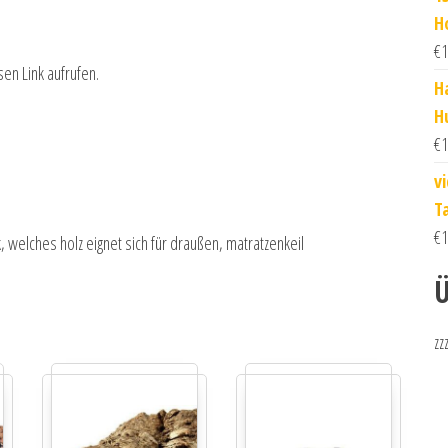
H
€
1
sen Link aufrufen.
H
H
€
1
v
T
€
1
ck, welches holz eignet sich für draußen, matratzenkeil
Ü
zz