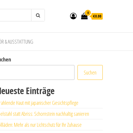
0
€0.00
ÖR & AUSSTATTUNG
uchen
Suchen
eueste Einträge
rahlende Haut mit japanischer Gesichtspflege
elstahl statt Abriss: Schornstein nachhaltig sanieren
llläden: Mehr als nur Lichtschutz für Ihr Zuhause