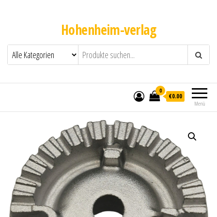
Hohenheim-verlag
0
€0.00
Menü