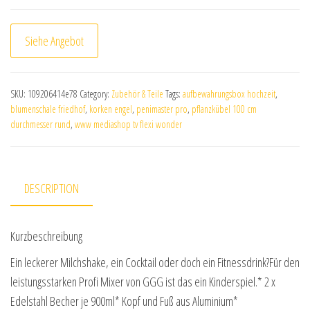
Siehe Angebot
SKU:
109206414e78
Category:
Zubehör & Teile
Tags:
aufbewahrungsbox hochzeit
,
blumenschale friedhof
,
korken engel
,
penimaster pro
,
pflanzkübel 100 cm
durchmesser rund
,
www mediashop tv flexi wonder
DESCRIPTION
Kurzbeschreibung
Ein leckerer Milchshake, ein Cocktail oder doch ein Fitnessdrink?Für den
leistungsstarken Profi Mixer von GGG ist das ein Kinderspiel.* 2 x
Edelstahl Becher je 900ml* Kopf und Fuß aus Aluminium*