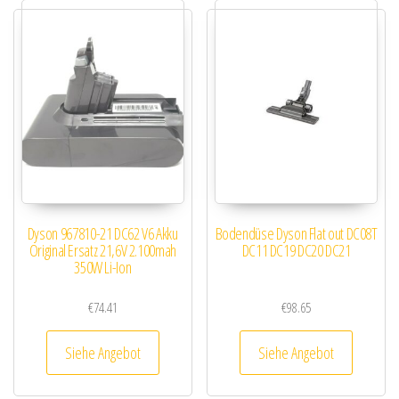
Dyson 967810-21 DC62 V6 Akku
Bodendüse Dyson Flat out DC08T
Original Ersatz 21,6V 2.100mah
DC11 DC19 DC20 DC21
350W Li-Ion
€
74.41
€
98.65
Siehe Angebot
Siehe Angebot