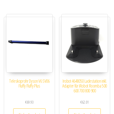
Teleskoprohr Dyson V6 SV06
Irobot 4648050 Ladestation inkl.
Fluffy Fluffy Plus
Adapter für iRobot Roomba 500
600 700 800 900
€
69.93
€
62.01