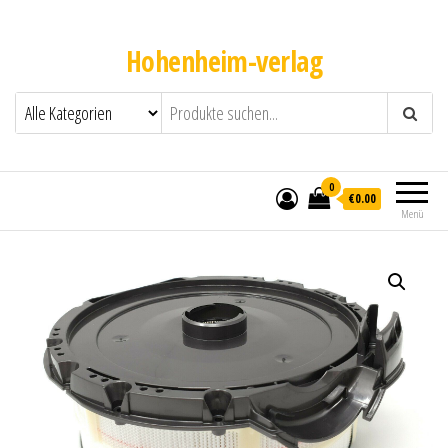
Hohenheim-verlag
0
€0.00
Menü