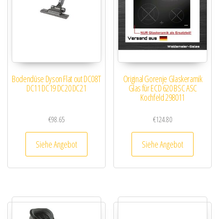
Bodendüse Dyson Flat out DC08T
Original Gorenje Glaskeramik
DC11 DC19 DC20 DC21
Glas für ECD 620 BSC ASC
Kochfeld 298011
€
98.65
€
124.80
Siehe Angebot
Siehe Angebot