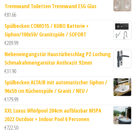
Trennwand Toiletten Trennwand ESG Glas
€
81.66
Spülbecken COMO15 / KUBO Batterie +
Siphon/100x50/ Granitspüle / SOFORT
€
209.99
Nebeneingangstür Haustürbeschlag PZ Lochung
Schmalrahmengarnitur Anthrazit 92mm
€
31.90
Spülbecken ALTAIR mit automatischer Siphon /
96x50 cm Küchenspüle / Granit / NEU /
€
179.99
XXL Luxus Whirlpool 204cm aufblasbar MSPA
2022 Outdoor + Indoor Pool 6 Personen
€
722.50