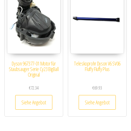
Dyson 967377-01 Motor für
Teleskoprohr Dyson V6 SV06
Staubsauger Serie Cy23 BigBall
Fluffy Fluffy Plus
Original
€
72.34
€
69.93
Siehe Angebot
Siehe Angebot