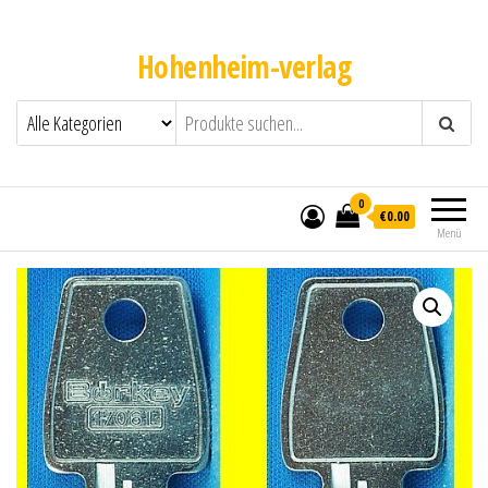
Hohenheim-verlag
0
€0.00
Menü