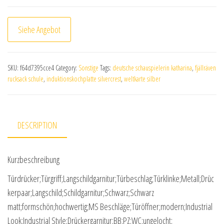
Siehe Angebot
SKU:
f64d7395cce4
Category:
Sonstige
Tags:
deutsche schauspielerin katharina
,
fjällräven
rucksack schule
,
induktionskochplatte silvercrest
,
weltkarte silber
DESCRIPTION
Kurzbeschreibung
Türdrücker;Türgriff;Langschildgarnitur;Türbeschlag;Türklinke;Metall;Drüc
kerpaar;Langschild;Schildgarnitur;Schwarz;Schwarz
matt;formschön;hochwertig;MS Beschläge;Türöffner;modern;Industrial
Look;Industrial Style;Drückergarnitur;BB;PZ;WC;ungelocht;