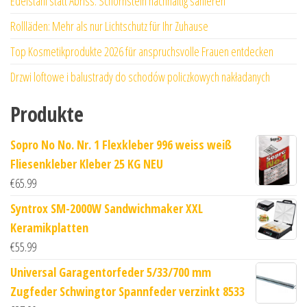
Edelstahl statt Abriss: Schornstein nachhaltig sanieren
Rollläden: Mehr als nur Lichtschutz für Ihr Zuhause
Top Kosmetikprodukte 2026 für anspruchsvolle Frauen entdecken
Drzwi loftowe i balustrady do schodów policzkowych nakładanych
Produkte
Sopro No No. Nr. 1 Flexkleber 996 weiss weiß
Fliesenkleber Kleber 25 KG NEU
€
65.99
Syntrox SM-2000W Sandwichmaker XXL
Keramikplatten
€
55.99
Universal Garagentorfeder 5/33/700 mm
Zugfeder Schwingtor Spannfeder verzinkt 8533