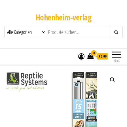
Hohenheim-verlag
0
€0.00
Menü