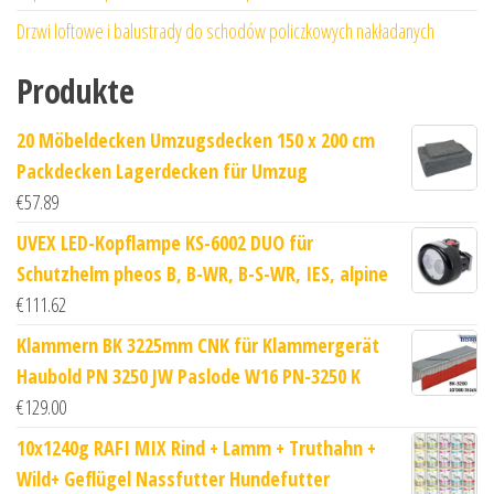
Drzwi loftowe i balustrady do schodów policzkowych nakładanych
Produkte
20 Möbeldecken Umzugsdecken 150 x 200 cm
Packdecken Lagerdecken für Umzug
€
57.89
UVEX LED-Kopflampe KS-6002 DUO für
Schutzhelm pheos B, B-WR, B-S-WR, IES, alpine
€
111.62
Klammern BK 3225mm CNK für Klammergerät
Haubold PN 3250 JW Paslode W16 PN-3250 K
€
129.00
10x1240g RAFI MIX Rind + Lamm + Truthahn +
Wild+ Geflügel Nassfutter Hundefutter