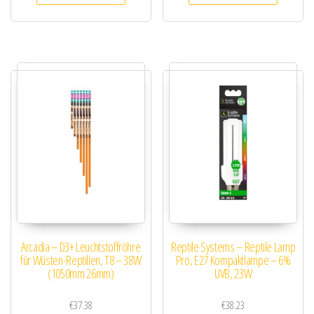
Arcadia – D3+ Leuchtstoffröhre
Reptile Systems – Reptile Lamp
für Wüsten-Reptilien, T8 – 38W
Pro, E27 Kompaktlampe – 6%
(1050mm 26mm)
UVB, 23W
€
37.38
€
38.23