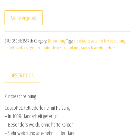
Siehe Angebot
SKU:
350efb3587cb
Category:
Beleuchtung
Tags:
elektrisches auto mit fernbedienung
,
flottjet tischkreissäge
,
herrnhuter stern 8 cm
,
mitsumi
,
savion haarseife melisse
DESCRIPTION
Kurzbeschreibung
CopcoPet: Fettlederleine mit Halsung.
– In 100% Handarbeit gefertigt.
– Besonders weich, ohne harte Kanten.
– Sehr weich und angenehm in der Hand.