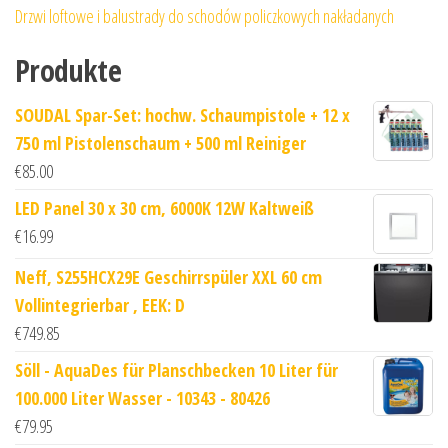
Drzwi loftowe i balustrady do schodów policzkowych nakładanych
Produkte
SOUDAL Spar-Set: hochw. Schaumpistole + 12 x
750 ml Pistolenschaum + 500 ml Reiniger
€
85.00
LED Panel 30 x 30 cm, 6000K 12W Kaltweiß
€
16.99
Neff, S255HCX29E Geschirrspüler XXL 60 cm
Vollintegrierbar , EEK: D
€
749.85
Söll - AquaDes für Planschbecken 10 Liter für
100.000 Liter Wasser - 10343 - 80426
€
79.95