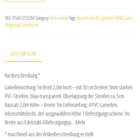
SKU:
97a612725359
Category:
Beleuchtung
Tags:
fleurelle ba 451
,
gutbrod 2060
,
kallax
hängeregal
,
labello set
DESCRIPTION
Kurzbeschreibung *
Lamellenvorhang 1m Breit 2,0m hoch – mit 30 cm breiten 3mm starken
PVC-Streifen, blau-transparent. Überlappung der Streifen ca. 5cm.
Bausatz 2,0m Höhe – Breite 1m Lieferumfang: 4 PVC-Lamellen,
lebensmittelecht, der ausgewählten Höhe 1 Befestigungsschiene 1m
Breite aus Edelstahl 4 Befestigungsp… Mehr
* maschinell aus der Artikelbeschreibung erstellt