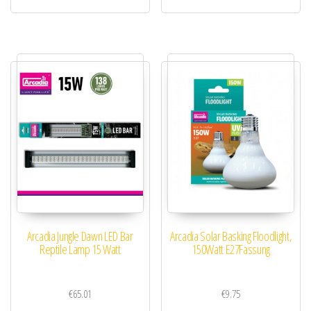
Arcadia Jungle Dawn LED Bar
Arcadia Solar Basking Floodlight,
Reptile Lamp 15 Watt
150Watt E27Fassung
€
65.01
€
9.75