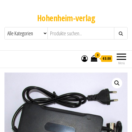
Hohenheim-verlag
0
€0.00
Menü