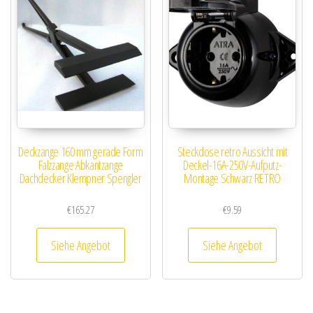
Deckzange 160 mm gerade Form
Steckdose retro Aussicht mit
Falzzange Abkantzange
Deckel-16A-250V-Aufputz-
Dachdecker Klempner Spengler
Montage Schwarz RETRO
€
165.27
€
9.59
Siehe Angebot
Siehe Angebot