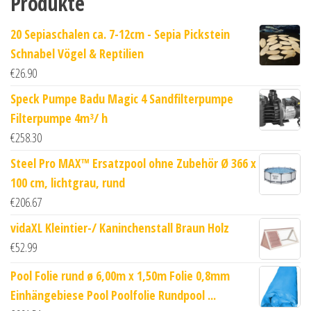
Produkte
20 Sepiaschalen ca. 7-12cm - Sepia Pickstein
Schnabel Vögel & Reptilien
€
26.90
Speck Pumpe Badu Magic 4 Sandfilterpumpe
Filterpumpe 4m³/ h
€
258.30
Steel Pro MAX™ Ersatzpool ohne Zubehör Ø 366 x
100 cm, lichtgrau, rund
€
206.67
vidaXL Kleintier-/ Kaninchenstall Braun Holz
€
52.99
Pool Folie rund ø 6,00m x 1,50m Folie 0,8mm
Einhängebiese Pool Poolfolie Rundpool ...