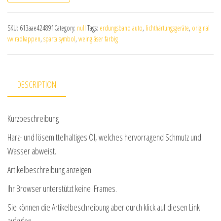
SKU:
613aae42489f
Category:
null
Tags:
erdungsband auto
,
lichthärtungsgeräte
,
original
vw radkappen
,
sparta symbol
,
weingläser farbig
DESCRIPTION
Kurzbeschreibung
Harz- und lösemittelhaltiges Öl, welches hervorragend Schmutz und
Wasser abweist.
Artikelbeschreibung anzeigen
Ihr Browser unterstützt keine IFrames.
Sie können die Artikelbeschreibung aber durch klick auf diesen Link