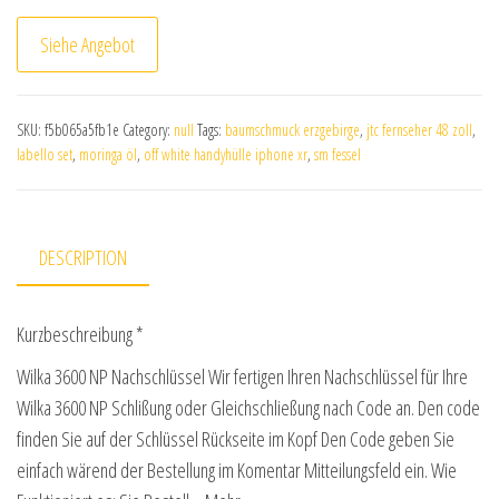
Siehe Angebot
SKU:
f5b065a5fb1e
Category:
null
Tags:
baumschmuck erzgebirge
,
jtc fernseher 48 zoll
,
labello set
,
moringa öl
,
off white handyhülle iphone xr
,
sm fessel
DESCRIPTION
Kurzbeschreibung *
Wilka 3600 NP Nachschlüssel Wir fertigen Ihren Nachschlüssel für Ihre
Wilka 3600 NP Schlißung oder Gleichschließung nach Code an. Den code
finden Sie auf der Schlüssel Rückseite im Kopf Den Code geben Sie
einfach wärend der Bestellung im Komentar Mitteilungsfeld ein. Wie