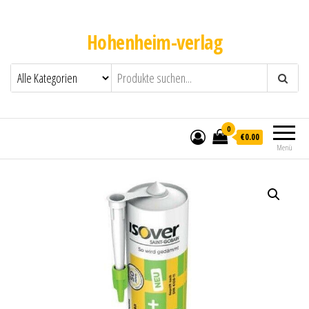
Hohenheim-verlag
0
€0.00
Menü