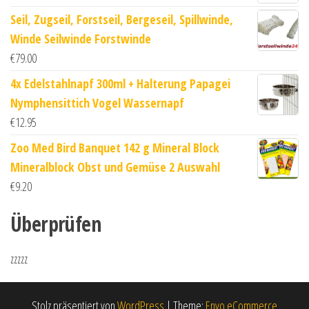
Seil, Zugseil, Forstseil, Bergeseil, Spillwinde,
Winde Seilwinde Forstwinde
€
79.00
4x Edelstahlnapf 300ml + Halterung Papagei
Nymphensittich Vogel Wassernapf
€
12.95
Zoo Med Bird Banquet 142 g Mineral Block
Mineralblock Obst und Gemüse 2 Auswahl
€
9.20
Überprüfen
zzzzz
Stolz präsentiert von
WordPress
|
Theme:
Envo eCommerce