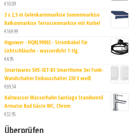
€
10.09
3 x 2,5 m Gelenkarmmarkise Sonnenmarkise
Balkonmarkise Terrassenmarkise mit Kurbel
€
169.99
Hqpower - HQRL99002 - Stromkabel für
Lichtschläuche - wasserdicht 1-tlg.
€
4.95
Smartwares SH5-SET-BS SmartHome 3er Funk-
Wandschalter Einbauschalter 230 V weiß
€
69.34
Kaltwasser Wasserhahn Santiago Standventil
Armatur Bad Gäste WC, Chrom
€
32.95
Überprüfen