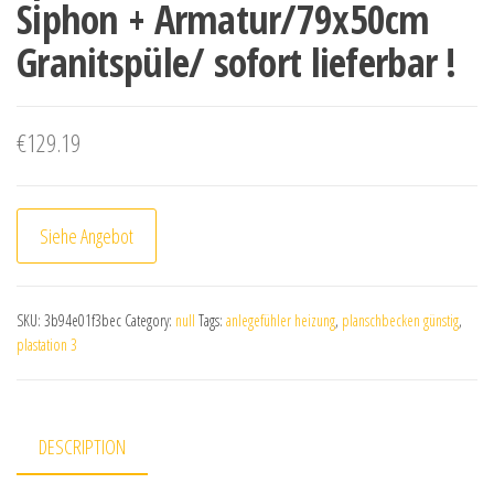
Siphon + Armatur/79x50cm
Granitspüle/ sofort lieferbar !
€
129.19
Siehe Angebot
SKU:
3b94e01f3bec
Category:
null
Tags:
anlegefühler heizung
,
planschbecken günstig
,
plastation 3
DESCRIPTION