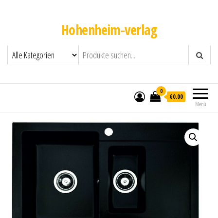
Hohenheim-verlag
0
€0.00
Menü