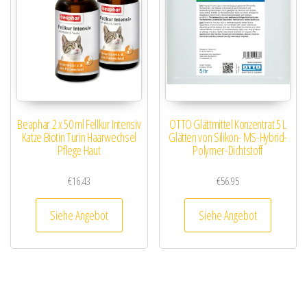
Beaphar 2 x 50 ml Fellkur Intensiv
OTTO Glättmittel Konzentrat 5 L
Katze Biotin Turin Haarwechsel
Glätten von Silikon- MS-Hybrid-
Pflege Haut
Polymer-Dichtstoff
€
16.43
€
56.95
Siehe Angebot
Siehe Angebot