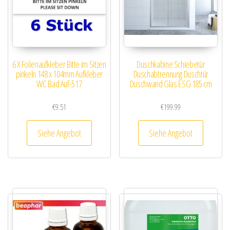
6 X Folienaufkleber Bitte im Sitzen
Duschkabine Schiebetür
pinkeln 148 x 104mm Aufkleber
Duschabtrennung Duschtür
WC Bad Auf-517
Duschwand Glas ESG 185 cm
€
9.51
€
199.99
Siehe Angebot
Siehe Angebot